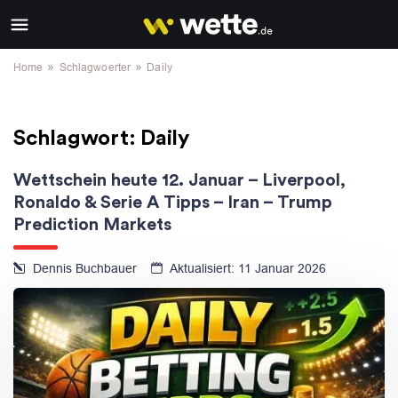
»
»
Home
Schlagwoerter
Daily
Schlagwort:
Daily
Wettschein heute 12. Januar – Liverpool,
Ronaldo & Serie A Tipps – Iran – Trump
Prediction Markets
Dennis Buchbauer
Aktualisiert: 11 Januar 2026