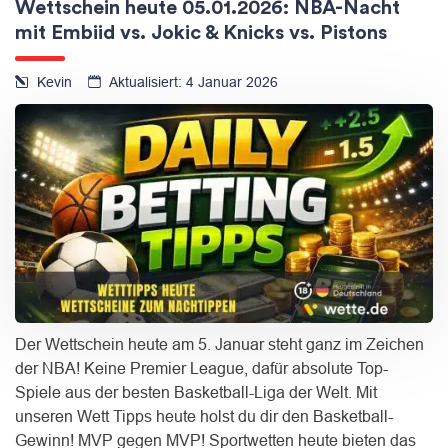
Wettschein heute 05.01.2026: NBA-Nacht
mit Embiid vs. Jokic & Knicks vs. Pistons
Kevin
Aktualisiert: 4 Januar 2026
Der Wettschein heute am 5. Januar steht ganz im Zeichen
der NBA! Keine Premier League, dafür absolute Top-
Spiele aus der besten Basketball-Liga der Welt. Mit
unseren Wett Tipps heute holst du dir den Basketball-
Gewinn! MVP gegen MVP! Sportwetten heute bieten das