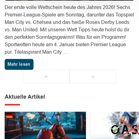
Der erste volle Wettschein heute des Jahres 2026! Sechs
Premier-League-Spiele am Sonntag, darunter das Topspiel
Man City vs. Chelsea und das heiße Roses Derby Leeds
vs. Man United. Mit unseren Wett Tipps heute holst du dir
den perfekten Sonntagsgewinn! Was für ein Programm!
Sportwetten heute am 4. Januar bieten Premier League
pur. Titelaspirant Man City …
Mehr lesen
Aktuelle Artikel