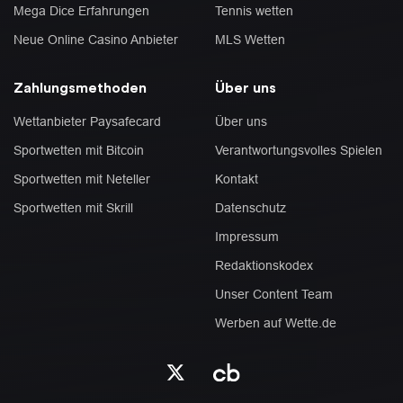
Mega Dice Erfahrungen
Tennis wetten
Neue Online Casino Anbieter
MLS Wetten
Zahlungsmethoden
Über uns
Wettanbieter Paysafecard
Über uns
Sportwetten mit Bitcoin
Verantwortungsvolles Spielen
Sportwetten mit Neteller
Kontakt
Sportwetten mit Skrill
Datenschutz
Impressum
Redaktionskodex
Unser Content Team
Werben auf Wette.de