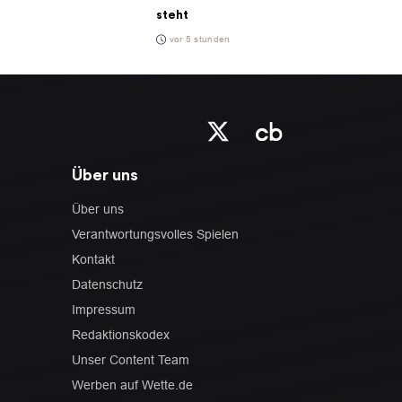
steht
vor 5 stunden
Über uns
Über uns
Verantwortungsvolles Spielen
Kontakt
Datenschutz
Impressum
Redaktionskodex
Unser Content Team
Werben auf Wette.de