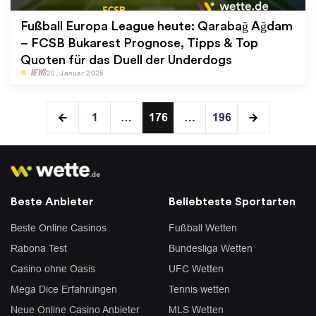
Fußball Europa League heute: Qarabağ Ağdam
– FCSB Bukarest Prognose, Tipps & Top
Quoten für das Duell der Underdogs
News
20. Januar 2025
1
…
176
…
196
Beste Anbieter
Beliebteste Sportarten
Beste Online Casinos
Fußball Wetten
Rabona Test
Bundesliga Wetten
Casino ohne Oasis
UFC Wetten
Mega Dice Erfahrungen
Tennis wetten
Neue Online Casino Anbieter
MLS Wetten