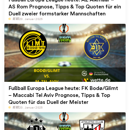
AS Rom Prognose, Tipps & Top Quoten für ein
Duell zweier formstarker Mannschaften
News
20. Januar 2025
Fußball Europa League heute: FK Bodø/Glimt
– Maccabi Tel Aviv Prognose, Tipps & Top
Quoten für das Duell der Meister
News
20. Januar 2025