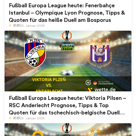
Fußball Europa League heute: Fenerbahçe
Istanbul – Olympique Lyon Prognose, Tipps &
Quoten für das heiße Duell am Bosporus
News
20. Januar 2025
Fußball Europa League heute: Viktoria Pilsen –
RSC Anderlecht Prognose, Tipps & Top
Quoten für das tschechisch-belgische Duell
News
20. Januar 2025
auf Augenhöhe