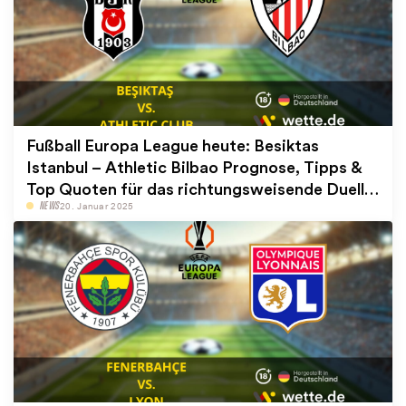
Fußball Europa League heute: Besiktas
Istanbul – Athletic Bilbao Prognose, Tipps &
Top Quoten für das richtungsweisende Duell
News
20. Januar 2025
am Bosporus