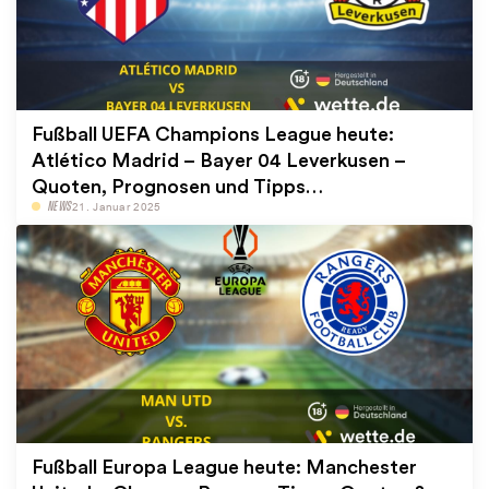
Fußball UEFA Champions League heute:
Atlético Madrid – Bayer 04 Leverkusen –
Quoten, Prognosen und Tipps…
News
21. Januar 2025
Fußball Europa League heute: Manchester