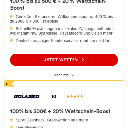
100 % bis zu 500 € + 20 % Wettschein-
Boost
Genießen Sie unseren Willkommensbonus: 400 % bis
zu 2000 € + 300 Freispiele
Schnelle Einzahlungen mit lokalen Zahlungsmethoden
wie InstantPay, Sparkasse, Paysafecard und vielen mehr
Deutschsprachiger Kundenservice: rund um die Uhr
JETZT WETTEN
Mehr Info
10
100% bis 500€ + 20% Wettschein-Boost
Sport Cashback, Gratiswetten und mehr
Live Streaming