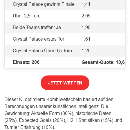
Crystal Palace gewinnt Finale
1,41
Über 2,5 Tore
2,05
Beide Teams treffen: Ja
1,90
Crystal Palace erstes Tor
1,61
Crystal Palace Über 0,5 Tore
1,20
Einsatz: 20€
Gesamt-Quote: 10,61
JETZT WETTEN
Dieser KI-optimierte Kombiwettschein basiert auf den
Berechnungen unserer künstlichen Intelligenz. Die
Gewichtung: Aktuelle Form (30%), historische Daten
(25%), Expected Goals (20%), H2H-Statistiken (15%) und
Turnier-Erfahrung (10%).