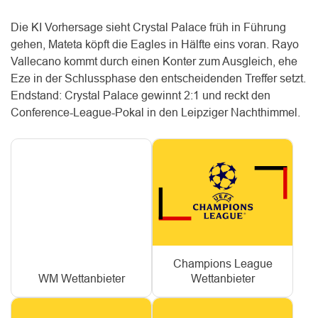
Die KI Vorhersage sieht Crystal Palace früh in Führung
gehen, Mateta köpft die Eagles in Hälfte eins voran. Rayo
Vallecano kommt durch einen Konter zum Ausgleich, ehe
Eze in der Schlussphase den entscheidenden Treffer setzt.
Endstand: Crystal Palace gewinnt 2:1 und reckt den
Conference-League-Pokal in den Leipziger Nachthimmel.
Champions League
WM Wettanbieter
Wettanbieter