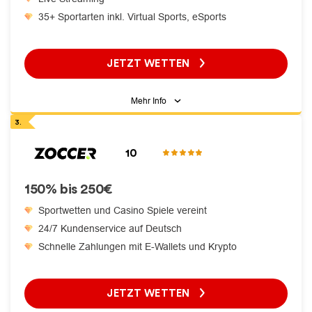
35+ Sportarten inkl. Virtual Sports, eSports
JETZT WETTEN
Mehr Info
10
150% bis 250€
Sportwetten und Casino Spiele vereint
24/7 Kundenservice auf Deutsch
Schnelle Zahlungen mit E-Wallets und Krypto
JETZT WETTEN