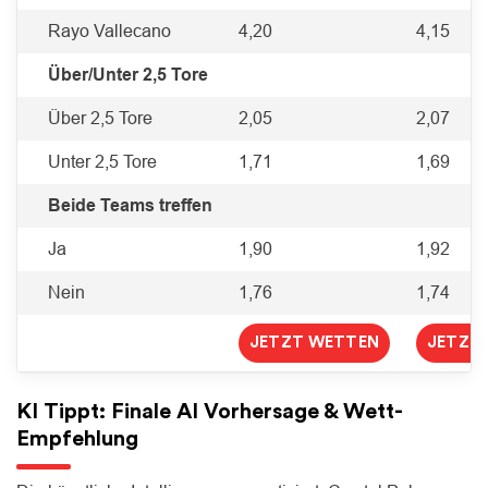
Rayo Vallecano
4,20
4,15
Über/Unter 2,5 Tore
Über 2,5 Tore
2,05
2,07
Unter 2,5 Tore
1,71
1,69
Beide Teams treffen
Ja
1,90
1,92
Nein
1,76
1,74
JETZT WETTEN
JETZT
KI Tippt: Finale AI Vorhersage & Wett-
Empfehlung