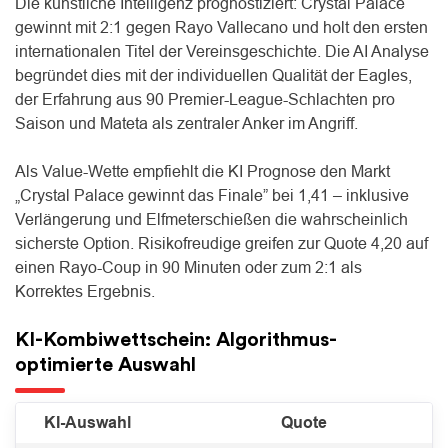
Die künstliche Intelligenz prognostiziert: Crystal Palace
gewinnt mit 2:1 gegen Rayo Vallecano und holt den ersten
internationalen Titel der Vereinsgeschichte. Die AI Analyse
begründet dies mit der individuellen Qualität der Eagles,
der Erfahrung aus 90 Premier-League-Schlachten pro
Saison und Mateta als zentraler Anker im Angriff.
Als Value-Wette empfiehlt die KI Prognose den Markt
„Crystal Palace gewinnt das Finale” bei 1,41 – inklusive
Verlängerung und Elfmeterschießen die wahrscheinlich
sicherste Option. Risikofreudige greifen zur Quote 4,20 auf
einen Rayo-Coup in 90 Minuten oder zum 2:1 als
Korrektes Ergebnis.
KI-Kombiwettschein: Algorithmus-
optimierte Auswahl
KI-Auswahl
Quote