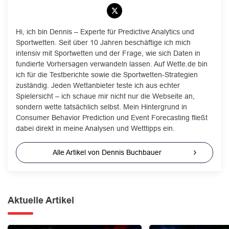
Hi, ich bin Dennis – Experte für Predictive Analytics und
Sportwetten. Seit über 10 Jahren beschäftige ich mich
intensiv mit Sportwetten und der Frage, wie sich Daten in
fundierte Vorhersagen verwandeln lassen. Auf Wette.de bin
ich für die Testberichte sowie die Sportwetten-Strategien
zuständig. Jeden Wettanbieter teste ich aus echter
Spielersicht – ich schaue mir nicht nur die Webseite an,
sondern wette tatsächlich selbst. Mein Hintergrund in
Consumer Behavior Prediction und Event Forecasting fließt
dabei direkt in meine Analysen und Wetttipps ein.
Alle Artikel von Dennis Buchbauer
Risikohinweis
Aktuelle Artikel