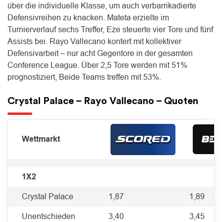
über die individuelle Klasse, um auch verbarrikadierte
Defensivreihen zu knacken. Mateta erzielte im
Turnierverlauf sechs Treffer, Eze steuerte vier Tore und fünf
Assists bei. Rayo Vallecano kontert mit kollektiver
Defensivarbeit – nur acht Gegentore in der gesamten
Conference League. Über 2,5 Tore werden mit 51%
prognostiziert, Beide Teams treffen mit 53%.
Crystal Palace – Rayo Vallecano – Quoten
Wettmarkt
1X2
Crystal Palace
1,87
1,89
Unentschieden
3,40
3,45