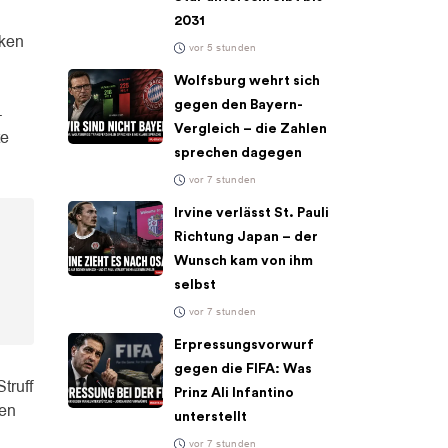
2031
rken
vor 5 stunden
Wolfsburg wehrt sich
gegen den Bayern-
-
Vergleich – die Zahlen
te
sprechen dagegen
vor 7 stunden
Irvine verlässt St. Pauli
Richtung Japan – der
Wunsch kam von ihm
selbst
vor 7 stunden
Erpressungsvorwurf
gegen die FIFA: Was
truff
Prinz Ali Infantino
ten
unterstellt
vor 7 stunden