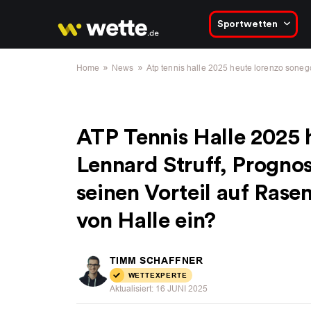
Sportwetten
»
»
Home
News
Atp tennis halle 2025 heute lorenzo sonego 
ATP Tennis Halle 2025 
Lennard Struff, Prognos
seinen Vorteil auf Rase
von Halle ein?
TIMM SCHAFFNER
WETTEXPERTE
Aktualisiert:
16 JUNI 2025