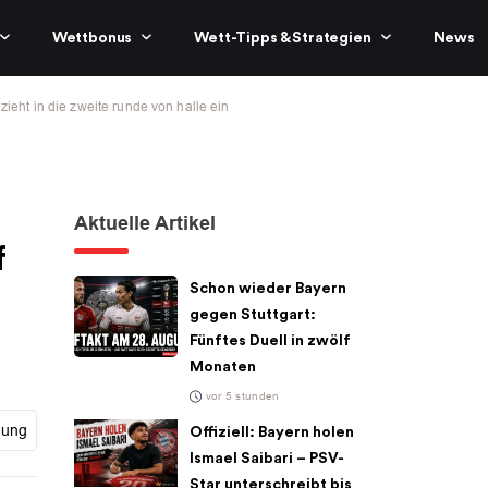
Wettbonus
Wett-Tipps & Strategien
News
zieht in die zweite runde von halle ein
Aktuelle Artikel
f
Schon wieder Bayern
gegen Stuttgart:
Fünftes Duell in zwölf
Monaten
vor 5 stunden
gung
Offiziell: Bayern holen
Ismael Saibari – PSV-
Star unterschreibt bis