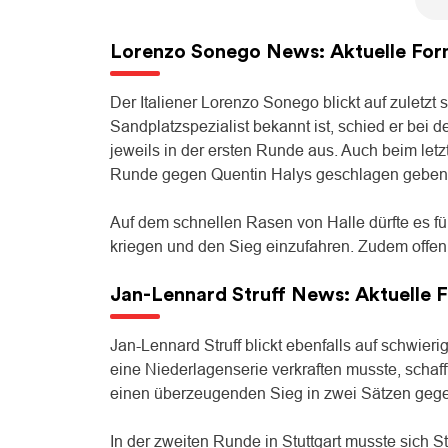
Lorenzo Sonego News: Aktuelle Form
Der Italiener Lorenzo Sonego blickt auf zuletzt
Sandplatzspezialist bekannt ist, schied er bei
jeweils in der ersten Runde aus. Auch beim letzt
Runde gegen Quentin Halys geschlagen geben
Auf dem schnellen Rasen von Halle dürfte es f
kriegen und den Sieg einzufahren. Zudem offenb
Jan-Lennard Struff News: Aktuelle F
Jan-Lennard Struff blickt ebenfalls auf schwie
eine Niederlagenserie verkraften musste, schaff
einen überzeugenden Sieg in zwei Sätzen gege
In der zweiten Runde in Stuttgart musste sich S