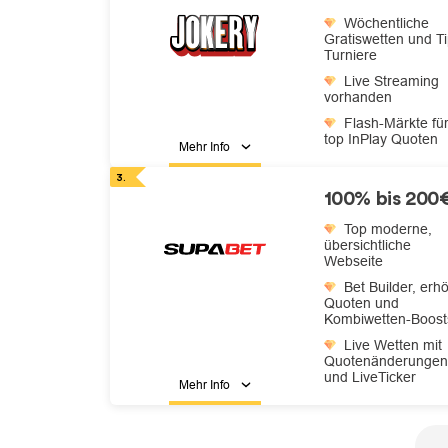
Wöchentliche
Gratiswetten und Ti
Turniere
Live Streaming
vorhanden
Flash-Märkte fü
top InPlay Quoten
Mehr Info
100% bis 200
Top moderne,
übersichtliche
Webseite
Bet Builder, erh
Quoten und
Kombiwetten-Boost
Live Wetten mit
Quotenänderungen
und LiveTicker
Mehr Info