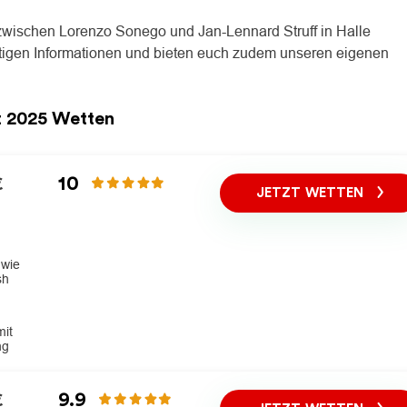
 zwischen Lorenzo Sonego und Jan-Lennard Struff in Halle
chtigen Informationen und bieten euch zudem unseren eigenen
t 2025 Wetten
10
€
JETZT WETTEN
 wie
sh
it
ng
9.9
€