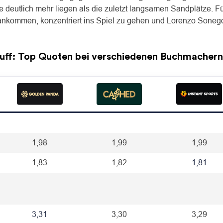
e deutlich mehr liegen als die zuletzt langsamen Sandplätze. F
f ankommen, konzentriert ins Spiel zu gehen und Lorenzo Soneg
uff: Top Quoten bei verschiedenen Buchmachern
1,98
1,99
1,99
1,83
1,82
1,81
3,31
3,30
3,29