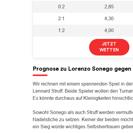
0:2
2,85
2:1
4,30
1:2
4,00
JETZT
WETTEN
Prognose zu Lorenzo Sonego gegen 
Wir rechnen mit einem spannenden Spiel in de
Lennard Struff. Beide Spieler wollen den Turna
Es könnte durchaus auf Kleinigkeiten hinsicht
Sowohl Sonego als auch Struff werden vermutlic
Nadelstiche zu setzen. Keiner der beiden möchte
ein Sieg würde wichtiges Selbstvertrauen gebe