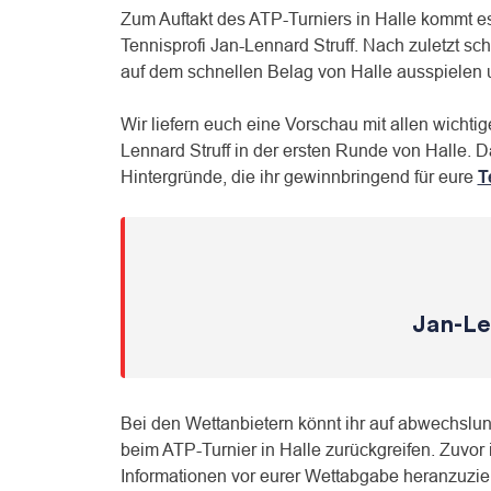
Zum Auftakt des ATP-Turniers in Halle kommt
Tennisprofi Jan-Lennard Struff. Nach zuletzt s
auf dem schnellen Belag von Halle ausspielen 
Wir liefern euch eine Vorschau mit allen wich
Lennard Struff in der ersten Runde von Halle. Da
Hintergründe, die ihr gewinnbringend für eure
T
Jan-Le
Bei den Wettanbietern könnt ihr auf abwechslu
beim ATP-Turnier in Halle zurückgreifen. Zuvor i
Informationen vor eurer Wettabgabe heranzuzie