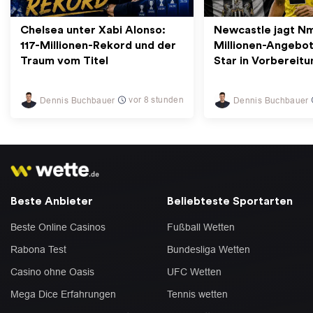
Chelsea unter Xabi Alonso:
Newcastle jagt N
117-Millionen-Rekord und der
Millionen-Angebot
Traum vom Titel
Star in Vorbereitu
vor 8 stunden
Dennis Buchbauer
Dennis Buchbauer
Beste Anbieter
Beliebteste Sportarten
Beste Online Casinos
Fußball Wetten
Rabona Test
Bundesliga Wetten
Casino ohne Oasis
UFC Wetten
Mega Dice Erfahrungen
Tennis wetten