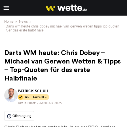
»
»
Home
News
Darts wm heute chris dobey michael van gerwen wetten tipps top quoten
fuer das erste halbfinale
Darts WM heute: Chris Dobey –
Michael van Gerwen Wetten & Tipps
– Top-Quoten für das erste
Halbfinale
PATRICK SCHUH
WETTEXPERTE
Aktualisiert:
2 JANUAR 2025
Offenlegung