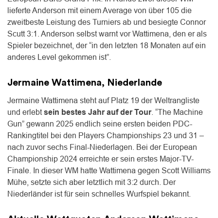
lieferte Anderson mit einem Average von über 105 die
zweitbeste Leistung des Turniers ab und besiegte Connor
Scutt 3:1. Anderson selbst warnt vor Wattimena, den er als
Spieler bezeichnet, der “in den letzten 18 Monaten auf ein
anderes Level gekommen ist”.
Jermaine Wattimena, Niederlande
Jermaine Wattimena steht auf Platz 19 der Weltrangliste
und erlebt
sein bestes Jahr auf der Tour
. “The Machine
Gun” gewann 2025 endlich seine ersten beiden PDC-
Rankingtitel bei den Players Championships 23 und 31 –
nach zuvor sechs Final-Niederlagen. Bei der European
Championship 2024 erreichte er sein erstes Major-TV-
Finale. In dieser WM hatte Wattimena gegen Scott Williams
Mühe, setzte sich aber letztlich mit 3:2 durch. Der
Niederländer ist für sein schnelles Wurfspiel bekannt.