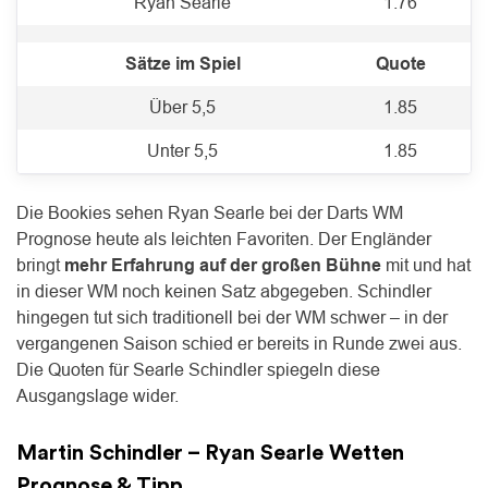
Ryan Searle
1.76
Sätze im Spiel
Quote
Über 5,5
1.85
Unter 5,5
1.85
Die Bookies sehen Ryan Searle bei der Darts WM
Prognose heute als leichten Favoriten. Der Engländer
bringt
mehr Erfahrung auf der großen Bühne
mit und hat
in dieser WM noch keinen Satz abgegeben. Schindler
hingegen tut sich traditionell bei der WM schwer – in der
vergangenen Saison schied er bereits in Runde zwei aus.
Die Quoten für Searle Schindler spiegeln diese
Ausgangslage wider.
Martin Schindler – Ryan Searle Wetten
Prognose & Tipp