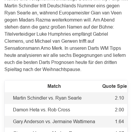
Martin Schindler tritt Deutschlands Nummer eins gegen
Ryan Searle an, während Europameister Gian van Veen
gegen Madars Razma weiterkommen will. Am Abend
stehen dann die ganz großen Namen auf der Bühne:
Titelverteidiger Luke Humphries empfängt Gabriel
Clemens, und Michael van Gerwen trifft auf
Sensationsmann Arno Merk. In unseren Darts WM Tipps
heute analysieren wir alle sechs Begegnungen und liefern
euch die besten Darts Prognosen heute für den dritten
Spieltag nach der Weihnachtspause.
Match
Quote Spieler
Martin Schindler vs. Ryan Searle
2.10
Damon Heta vs. Rob Cross
2.00
Gary Anderson vs. Jermaine Wattimena
1.64