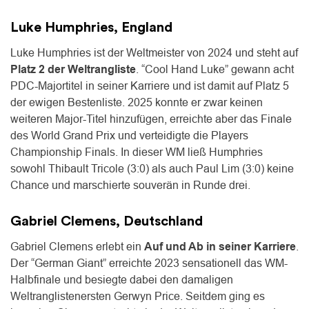
Luke Humphries, England
Luke Humphries ist der Weltmeister von 2024 und steht auf
Platz 2 der Weltrangliste
. “Cool Hand Luke” gewann acht
PDC-Majortitel in seiner Karriere und ist damit auf Platz 5
der ewigen Bestenliste. 2025 konnte er zwar keinen
weiteren Major-Titel hinzufügen, erreichte aber das Finale
des World Grand Prix und verteidigte die Players
Championship Finals. In dieser WM ließ Humphries
sowohl Thibault Tricole (3:0) als auch Paul Lim (3:0) keine
Chance und marschierte souverän in Runde drei.
Gabriel Clemens, Deutschland
Gabriel Clemens erlebt ein
Auf und Ab in seiner Karriere
.
Der “German Giant” erreichte 2023 sensationell das WM-
Halbfinale und besiegte dabei den damaligen
Weltranglistenersten Gerwyn Price. Seitdem ging es