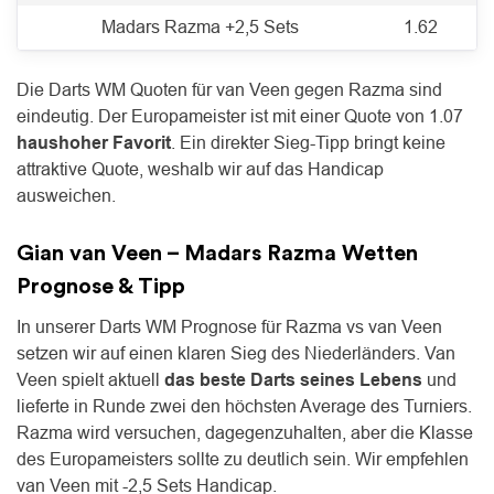
Madars Razma +2,5 Sets
1.62
Die Darts WM Quoten für van Veen gegen Razma sind
eindeutig. Der Europameister ist mit einer Quote von 1.07
haushoher Favorit
. Ein direkter Sieg-Tipp bringt keine
attraktive Quote, weshalb wir auf das Handicap
ausweichen.
Gian van Veen – Madars Razma Wetten
Prognose & Tipp
In unserer Darts WM Prognose für Razma vs van Veen
setzen wir auf einen klaren Sieg des Niederländers. Van
Veen spielt aktuell
das beste Darts seines Lebens
und
lieferte in Runde zwei den höchsten Average des Turniers.
Razma wird versuchen, dagegenzuhalten, aber die Klasse
des Europameisters sollte zu deutlich sein. Wir empfehlen
van Veen mit -2,5 Sets Handicap.