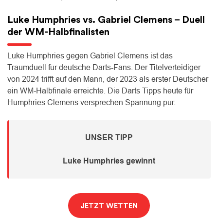
Luke Humphries vs. Gabriel Clemens – Duell
der WM-Halbfinalisten
Luke Humphries gegen Gabriel Clemens ist das
Traumduell für deutsche Darts-Fans. Der Titelverteidiger
von 2024 trifft auf den Mann, der 2023 als erster Deutscher
ein WM-Halbfinale erreichte. Die Darts Tipps heute für
Humphries Clemens versprechen Spannung pur.
UNSER TIPP
Luke Humphries gewinnt
JETZT WETTEN