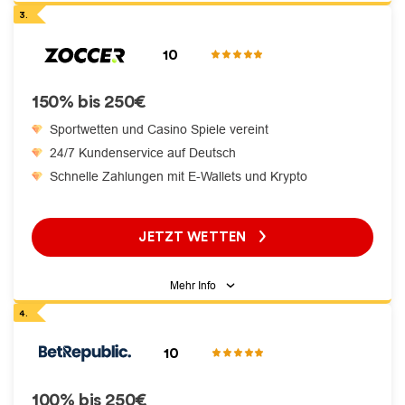
10
150% bis 250€
Sportwetten und Casino Spiele vereint
24/7 Kundenservice auf Deutsch
Schnelle Zahlungen mit E-Wallets und Krypto
JETZT WETTEN
Mehr Info
10
100% bis 250€