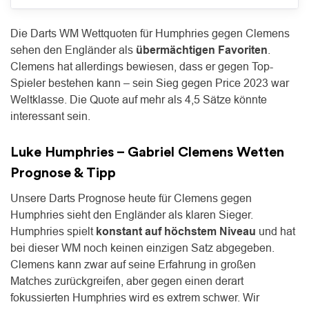
Die Darts WM Wettquoten für Humphries gegen Clemens
sehen den Engländer als
übermächtigen Favoriten
.
Clemens hat allerdings bewiesen, dass er gegen Top-
Spieler bestehen kann – sein Sieg gegen Price 2023 war
Weltklasse. Die Quote auf mehr als 4,5 Sätze könnte
interessant sein.
Luke Humphries – Gabriel Clemens Wetten
Prognose & Tipp
Unsere Darts Prognose heute für Clemens gegen
Humphries sieht den Engländer als klaren Sieger.
Humphries spielt
konstant auf höchstem Niveau
und hat
bei dieser WM noch keinen einzigen Satz abgegeben.
Clemens kann zwar auf seine Erfahrung in großen
Matches zurückgreifen, aber gegen einen derart
fokussierten Humphries wird es extrem schwer. Wir