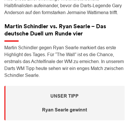
Halbfinalisten aufeinander, bevor die Darts-Legende Gary
Anderson auf den formstarken Jermaine Wattimena trifft.
Martin Schindler vs. Ryan Searle – Das
deutsche Duell um Runde vier
Martin Schindler gegen Ryan Searle markiert das erste
Highlight des Tages. Für “The Wall” ist es die Chance,
erstmals das Achtelfinale der WM zu erreichen. In unserem
Darts WM Tipp heute sehen wir ein enges Match zwischen
Schindler Searle.
UNSER TIPP
Ryan Searle gewinnt