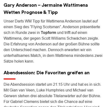
Gary Anderson – Jermaine Wattimena
Wetten Prognose & Tipp
Unser Darts WM Tipp für Wattimena Anderson lautet auf
einen Sieg des “Flying Scotsman”. Anderson präsentierte
sich in Runde zwei in
Topform
und trifft auf einen
Wattimena, der gegen Scott Williams Schwächen zeigte.
Die Erfahrung von Anderson auf der großen Bühne sollte
den Unterschied machen. Dennoch erwarten wir ein
unterhaltsames Match, in dem Wattimena mindestens zwei
Sätze holen kann.
Abendsession: Die Favoriten greifen an
Die Abendsession startet um 21:15 Uhr und hat es in sich.
Mit Gian van Veen, Luke Humphries und Michael van
Gerwen stehen drei absolute Titelanwärter auf der Bühne.
Für Gabriel Clemens bietet sich die Chance auf eine