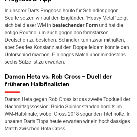
In unserer Darts Prognose heute für Schindler gegen
Searle setzen wir auf den Engländer. “Heavy Metal” zeigt
sich bei dieser WM in
bestechender Form
und hat die
nötige Routine, um auch gegen den formstarken
Deutschen zu bestehen. Schindler kann zwar mithalten,
aber Searles Konstanz auf den Doppelfeldern könnte den
Unterschied machen. Ein enges Match über mindestens
sechs Sätze ist zu erwarten.
Damon Heta vs. Rob Cross – Duell der
früheren Halbfinalisten
Damon Heta gegen Rob Cross ist das zweite Topduell der
Nachmittagssession. Beide Spieler standen bereits im
WM-Halbfinale, wobei Cross 2018 sogar den Titel holte. In
unseren Darts Tipps heute erwarten wir ein hochklassiges
Match zwischen Heta Cross.