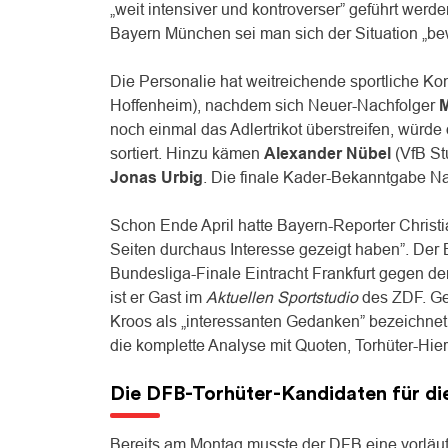
„weit intensiver und kontroverser” geführt werde
Bayern München sei man sich der Situation „be
Die Personalie hat weitreichende sportliche K
Hoffenheim), nachdem sich Neuer-Nachfolger
M
noch einmal das Adlertrikot überstreifen, würd
sortiert. Hinzu kämen
Alexander Nübel
(VfB Stu
Jonas Urbig
. Die finale Kader-Bekanntgabe 
Schon Ende April hatte Bayern-Reporter Christ
Seiten durchaus Interesse gezeigt haben”. Der
Bundesliga-Finale Eintracht Frankfurt gegen d
ist er Gast im
Aktuellen Sportstudio
des ZDF. Ge
Kroos als „interessanten Gedanken” bezeichnet
die komplette Analyse mit Quoten, Torhüter-Hi
Die DFB-Torhüter-Kandidaten für d
Bereits am Montag musste der DFB eine vorläuf