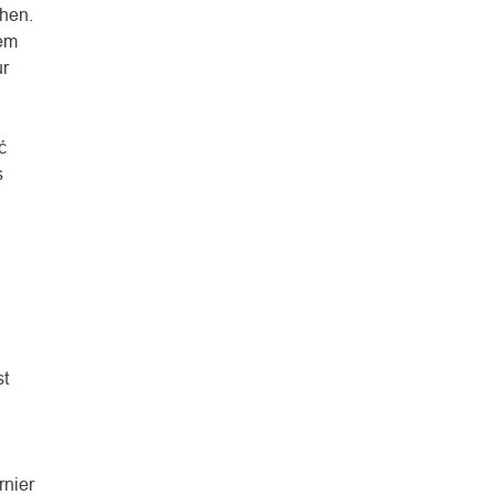
hen.
dem
r
ć
s
t
rnier