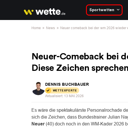
Sportwetten
»
»
Home
News
Neuer comeback bei der wm 2026 wieder ei
Neuer-Comeback bei d
Diese Zeichen sprechen
DENNIS BUCHBAUER
WETTEXPERTE
Aktualisiert:
13 MAI 2026
Es wäre die spektakulärste Personalrochade d
sich die Zeichen, dass Bundestrainer Julian 
Neuer
(40) doch noch in den WM-Kader 2026 ber