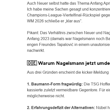
Auch Neuer selbst hatte das Thema Anfang Apri
Ich habe meine Sachen gesagt und konzentriere
Champions-League-Viertelfinal-Rückspiel gege
WM 2026 schließe er „klar aus”.
Pikant: Das Verhältnis zwischen Neuer und Nage
Anfang 2023 (damals war Nagelsmann noch Baye
engen Freundes Tapalović in einem unautorisierten
nachwirkt.
🇩🇪 Warum Nagelsmann jetzt umde
Aus drei Gründen erscheint die kicker-Meldung 
1. Baumann-Form fragwürdig:
Die TSG Hoffen
kassierte zuletzt vermeidbare Gegentore. Für ei
möglicherweise nicht.
2. Erfahrungsdefizit der Alternativen:
Nübel ha