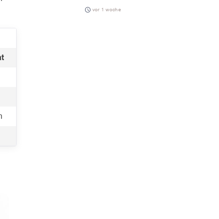
vor 1 woche
t
n