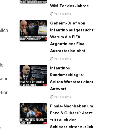
WM-Tor des Jahres
vor 1 woche
Geheim-Brief von
hlich
Infantino aufgetaucht:
Warum die FIFA
Argentiniens Final-
Ausraster belohnt
vor 1 woche
de
Infantinos
Rundumschlag: 15
ßend
Seiten Wut statt einer
Antwort
Hier
vor 1 woche
Finale-Nachbeben um
Enzo & Cubarsí: Jetzt
tritt auch der
Schiedsrichter zurück
n