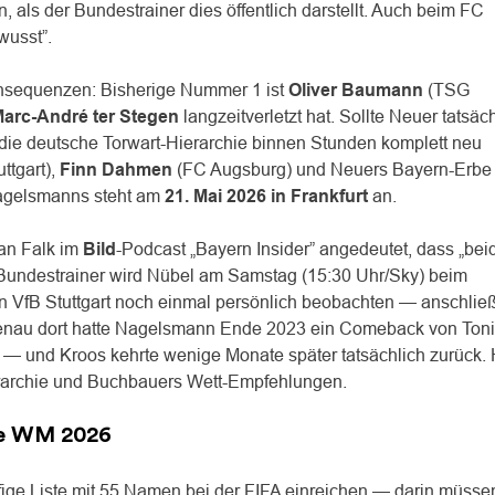
n, als der Bundestrainer dies öffentlich darstellt. Auch beim FC
wusst”.
onsequenzen: Bisherige Nummer 1 ist
Oliver Baumann
(TSG
arc-André ter Stegen
langzeitverletzt hat. Sollte Neuer tatsäc
e die deutsche Torwart-Hierarchie binnen Stunden komplett neu
ttgart),
Finn Dahmen
(FC Augsburg) und Neuers Bayern-Erbe
Nagelsmanns steht am
21. Mai 2026 in Frankfurt
an.
ian Falk im
Bild
-Podcast „Bayern Insider” angedeutet, dass „bei
 Bundestrainer wird Nübel am Samstag (15:30 Uhr/Sky) beim
en VfB Stuttgart noch einmal persönlich beobachten — anschlie
nau dort hatte Nagelsmann Ende 2023 ein Comeback von Toni
 — und Kroos kehrte wenige Monate später tatsächlich zurück. 
erarchie und Buchbauers Wett-Empfehlungen.
ie WM 2026
ige Liste mit 55 Namen bei der FIFA einreichen — darin müsse