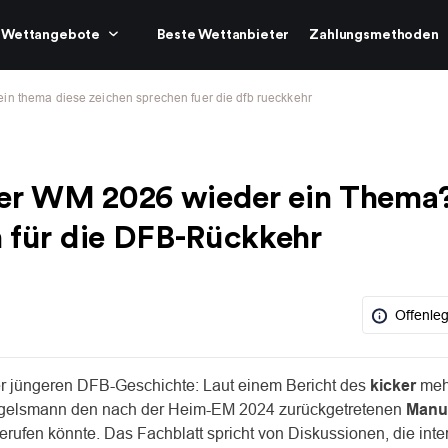
Wettangebote
Beste Wettanbieter
Zahlungsmethoden
n thema diese zeichen sprechen fuer die dfb rueckkehr
er WM 2026 wieder ein Thema
 für die DFB-Rückkehr
Offenle
er jüngeren DFB-Geschichte: Laut einem Bericht des
kicker
meh
Nagelsmann den nach der Heim-EM 2024 zurückgetretenen
Manu
ufen könnte. Das Fachblatt spricht von Diskussionen, die inte