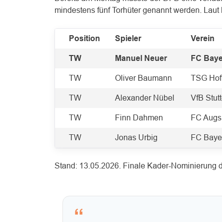
mindestens fünf Torhüter genannt werden. Laut
Position
Spieler
Verein
TW
Manuel Neuer
FC Baye
TW
Oliver Baumann
TSG Hof
TW
Alexander Nübel
VfB Stut
TW
Finn Dahmen
FC Augs
TW
Jonas Urbig
FC Baye
Stand: 13.05.2026. Finale Kader-Nominierung der
“