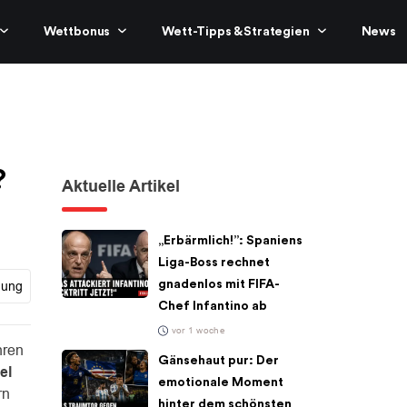
Wettbonus
Wett-Tipps & Strategien
News
?
Aktuelle Artikel
„Erbärmlich!”: Spaniens
Liga-Boss rechnet
gnadenlos mit FIFA-
gung
Chef Infantino ab
vor 1 woche
ren
Gänsehaut pur: Der
el
emotionale Moment
rn
hinter dem schönsten