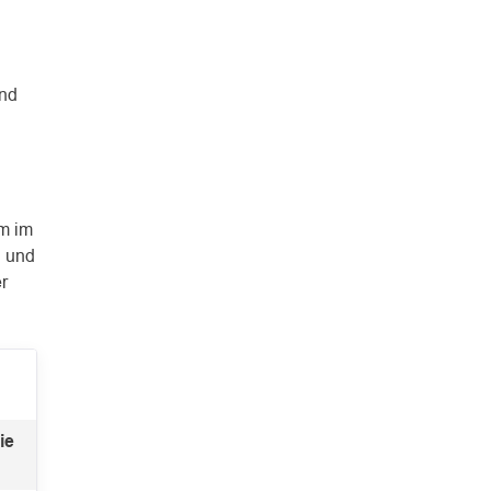
and
m im
n und
r
ie