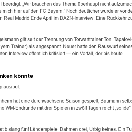
l beerdigt: „Wir brauchen das Thema überhaupt nicht aufzumac
 mich hier auf den FC Bayern.” Noch deutlicher wurde er vor 
n Real Madrid Ende April im DAZN-Interview: Eine Rückkehr zu
lsmann gilt seit der Trennung von Torwarttrainer Toni Tapalovi
rn-Trainer) als angespannt. Neuer hatte den Rauswurf seine
 Interview öffentlich kritisiert — ein Vorfall, der bis heute
nken könnte
plausibel:
heim hat eine durchwachsene Saison gespielt, Baumann selbs
ne WM-Endrunde mit drei Spielen in zwölf Tagen reicht „solide”
t bislang fünf Länderspiele, Dahmen drei, Urbig keines. Ein Tu