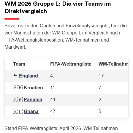
WM 2026 Gruppe L: Die vier Teams im
Direktvergleich
Bevor es zu den Quoten und Einzelanalysen geht, hier die
vier Mannschaften der WM Gruppe L im Vergleich nach
FIFA-Weltranglistenposition, WM-Teilnahmen und
Marktwert:
Team
FIFA-Weltrangliste
WM-Teilnahme
🏴󠁧󠁢󠁥󠁮󠁧󠁿
England
4.
17
🇭🇷
Kroatien
11.
7
🇵🇦
Panama
41.
2
🇬🇭
Ghana
47.
5
Stand FIFA-Weltrangliste: April 2026. WM-Teilnahmen