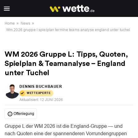
»
»
Home
News
Wm 2026 gruppe l spielplan termine teams analyse england unter tuchel
WM 2026 Gruppe L: Tipps, Quoten,
Spielplan & Teamanalyse – England
unter Tuchel
DENNIS BUCHBAUER
WETTEXPERTE
Aktualisiert:
12 JUNI 2026
Offenlegung
Gruppe L der WM 2026 ist die England-Gruppe — und
nach Quoten eine der spannenderen Vorrundengruppen