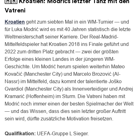
🇭🇷 Kroatien: Modrićs letzter Tanz mit den
Vatreni
Kroatien
geht zum siebten Mal in ein WM-Turnier — und
für Luka Modrić wird es mit 40 Jahren statistisch die letzte
Weltmeisterschaft seiner Karriere. Der Real-Madrid-
Mittelfeldspieler hat Kroatien 2018 ins Finale geführt und
2022 zum dritten Platz gebracht — zwei der größten
Erfolge eines kleinen Landes in der jüngeren WM-
Geschichte. Um Modrić herum spielen weiterhin Mateo
Kovačić (Manchester City) und Marcelo Brozović (Al-
Nassr) im Mittelfeld, dazu kommt der talentierte Joško
Gvardiol (Manchester City) als Innenverteidiger und Andrej
Kramarić (Hoffenheim) im Sturm. Die Vatreni haben mit
Modrić noch immer einen der besten Spielmacher der Welt
— und das Wissen, dass dies sein letzter großer Auftritt
sein wird, dürfte zusätzliche Motivation freisetzen.
Qualifikation:
UEFA-Gruppe L Sieger.