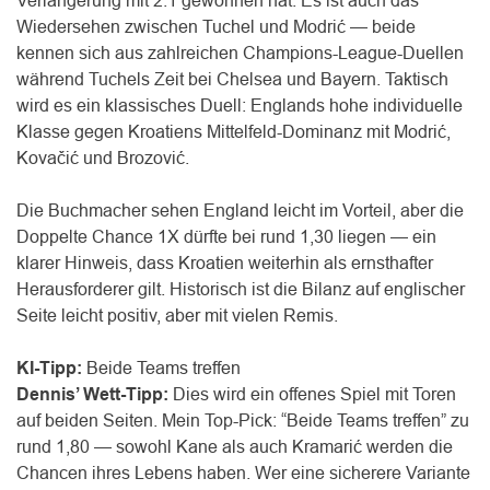
Verlängerung mit 2:1 gewonnen hat. Es ist auch das
Wiedersehen zwischen Tuchel und Modrić — beide
kennen sich aus zahlreichen Champions-League-Duellen
während Tuchels Zeit bei Chelsea und Bayern. Taktisch
wird es ein klassisches Duell: Englands hohe individuelle
Klasse gegen Kroatiens Mittelfeld-Dominanz mit Modrić,
Kovačić und Brozović.
Die Buchmacher sehen England leicht im Vorteil, aber die
Doppelte Chance 1X dürfte bei rund 1,30 liegen — ein
klarer Hinweis, dass Kroatien weiterhin als ernsthafter
Herausforderer gilt. Historisch ist die Bilanz auf englischer
Seite leicht positiv, aber mit vielen Remis.
KI-Tipp:
Beide Teams treffen
Dennis’ Wett-Tipp:
Dies wird ein offenes Spiel mit Toren
auf beiden Seiten. Mein Top-Pick: “Beide Teams treffen” zu
rund 1,80 — sowohl Kane als auch Kramarić werden die
Chancen ihres Lebens haben. Wer eine sicherere Variante