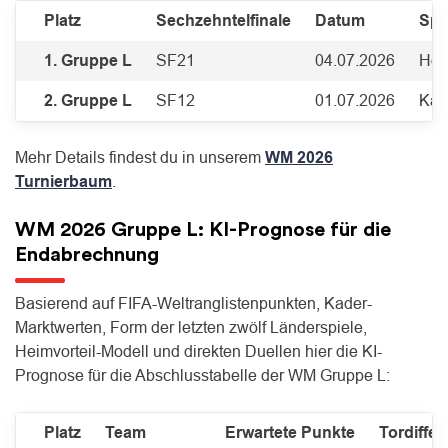
Platz
Sechzehntelfinale
Datum
Spi
1. Gruppe L
SF21
04.07.2026
Hou
2. Gruppe L
SF12
01.07.2026
Kan
Mehr Details findest du in unserem
WM 2026
Turnierbaum
.
WM 2026 Gruppe L: KI-Prognose für die
Endabrechnung
Basierend auf FIFA-Weltranglistenpunkten, Kader-
Marktwerten, Form der letzten zwölf Länderspiele,
Heimvorteil-Modell und direkten Duellen hier die KI-
Prognose für die Abschlusstabelle der WM Gruppe L:
Platz
Team
Erwartete Punkte
Tordiffer