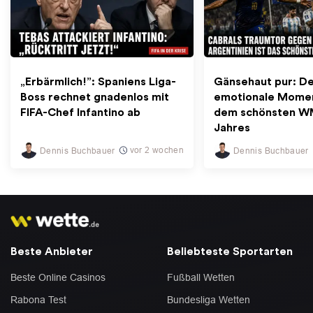
„Erbärmlich!”: Spaniens Liga-
Gänsehaut pur: D
Boss rechnet gnadenlos mit
emotionale Momen
FIFA-Chef Infantino ab
dem schönsten W
Jahres
vor 2 wochen
Dennis Buchbauer
Dennis Buchbauer
Beste Anbieter
Beliebteste Sportarten
Beste Online Casinos
Fußball Wetten
Rabona Test
Bundesliga Wetten