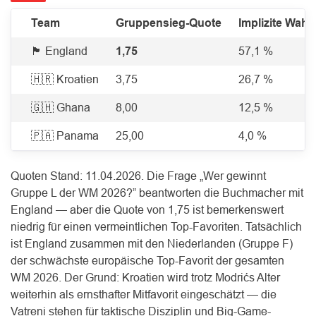
Team
Gruppensieg-Quote
Implizite Wahr
🏴󠁧󠁢󠁥󠁮󠁧󠁿 England
1,75
57,1 %
🇭🇷 Kroatien
3,75
26,7 %
🇬🇭 Ghana
8,00
12,5 %
🇵🇦 Panama
25,00
4,0 %
Quoten Stand: 11.04.2026. Die Frage „Wer gewinnt
Gruppe L der WM 2026?” beantworten die Buchmacher mit
England — aber die Quote von 1,75 ist bemerkenswert
niedrig für einen vermeintlichen Top-Favoriten. Tatsächlich
ist England zusammen mit den Niederlanden (Gruppe F)
der schwächste europäische Top-Favorit der gesamten
WM 2026. Der Grund: Kroatien wird trotz Modrićs Alter
weiterhin als ernsthafter Mitfavorit eingeschätzt — die
Vatreni stehen für taktische Disziplin und Big-Game-