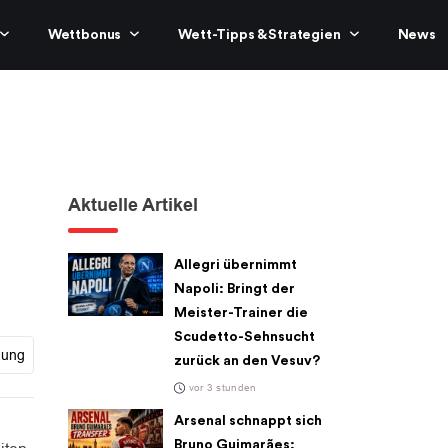
Wettbonus
Wett-Tipps & Strategien
News
Aktuelle Artikel
Allegri übernimmt
Napoli: Bringt der
Meister-Trainer die
Scudetto-Sehnsucht
gung
zurück an den Vesuv?
vor 3 stunden
Arsenal schnappt sich
Bruno Guimarães: