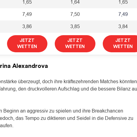
1,65
1,64
1,65
7,49
7,50
7,49
3,86
3,85
3,84
JETZT
JETZT
JETZT
WETTEN
WETTEN
WETTEN
rina Alexandrova
enstärke überzeugt, doch ihre kräftezehrenden Matches könnte
rfahrung, den druckvolleren Aufschlag und die bessere Bilanz au
on Beginn an aggressiv zu spielen und ihre Breakchancen
edoch, das Tempo zu diktieren und Seidel in die Defensive zu
laufen.