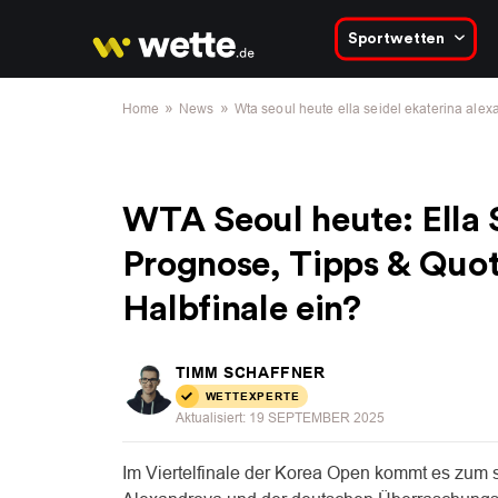
Sportwetten
»
»
Home
News
Wta seoul heute ella seidel ekaterina alex
WTA Seoul heute: Ella 
Prognose, Tipps & Quot
Halbfinale ein?
TIMM SCHAFFNER
WETTEXPERTE
Aktualisiert:
19 SEPTEMBER 2025
Im Viertelfinale der Korea Open kommt es zum