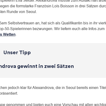
ielerin Ella Seidel. Alexandrova musste zum Auftakt hart arbe
egen die formstarke Französin Loïs Boisson in drei Sätzen dur
rsten Runde von Seoul.
m Selbstvertrauen an, hat sich als Qualifikantin bis in ihr vier
op-50-Spielerinnen bezwungen. Wir liefern euch alle Infos zum
s Wetten
.
Unser Tipp
ndrova gewinnt in zwei Sätzen
n jedoch klar für Alexandrova, die in Seoul bereits einen Tite
räsentiert.
Lupe genommen und bieten euch eine Vorschau mit allen wichti