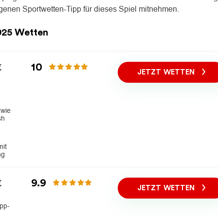
igenen Sportwetten-Tipp für dieses Spiel mitnehmen.
025 Wetten
10
€
JETZT WETTEN
 wie
sh
it
ng
9.9
€
JETZT WETTEN
pp-