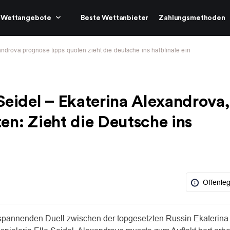
Wettangebote
Beste Wettanbieter
Zahlungsmethoden
androva prognose tipps quoten zieht die deutsche ins halbfinale ein
Seidel – Ekaterina Alexandrova,
en: Zieht die Deutsche ins
Offenle
 spannenden Duell zwischen der topgesetzten Russin Ekaterina