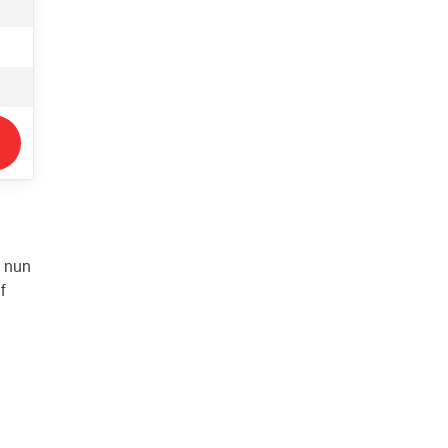
n nun
f