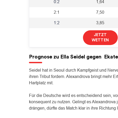
0:2
1,64
2:1
7,50
1:2
3,85
JETZT
WETTEN
Prognose zu
Ella Seidel
gegen
Ekate
Seidel hat in Seoul durch Kampfgeist und Nerv
ihren Tribut fordern. Alexandrova bringt mehr E
Hartplatz mit.
Für die Deutsche wird es entscheidend sein, v
konsequent zu nutzen. Gelingt es Alexandrova j
drängen, dürfte das Match klar in ihre Richtung 