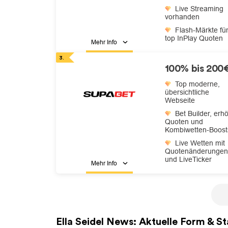
Live Streaming
vorhanden
Flash-Märkte fü
top InPlay Quoten
Mehr Info
100% bis 200
Top moderne,
übersichtliche
Webseite
Bet Builder, erh
Quoten und
Kombiwetten-Boost
Live Wetten mit
Quotenänderungen
und LiveTicker
Mehr Info
Ella Seidel
News: Aktuelle Form & Sta