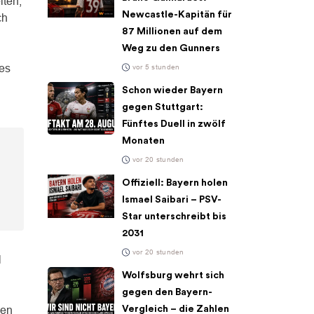
iten,
Newcastle-Kapitän für
ch
87 Millionen auf dem
Weg zu den Gunners
tes
vor 5 stunden
Schon wieder Bayern
gegen Stuttgart:
Fünftes Duell in zwölf
Monaten
vor 20 stunden
Offiziell: Bayern holen
Ismael Saibari – PSV-
Star unterschreibt bis
2031
vor 20 stunden
l
Wolfsburg wehrt sich
gegen den Bayern-
gen
Vergleich – die Zahlen