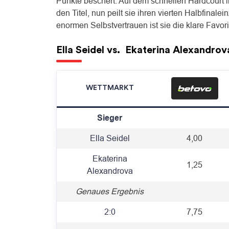
Punkte beschert. Auf dem schnellen Hardcourt in 
den Titel, nun peilt sie ihren vierten Halbfinal
enormen Selbstvertrauen ist sie die klare Favori
Ella Seidel
vs.
Ekaterina Alexandrov
WETTMARKT
Sieger
Ella Seidel
4,00
Ekaterina
1,25
Alexandrova
Genaues Ergebnis
2:0
7,75