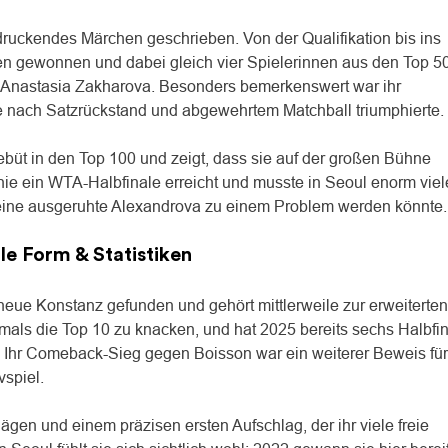
druckendes Märchen geschrieben. Von der Qualifikation bis ins
tzen gewonnen und dabei gleich vier Spielerinnen aus den Top 5
 Anastasia Zakharova. Besonders bemerkenswert war ihr
ie nach Satzrückstand und abgewehrtem Matchball triumphierte.
Debüt in den Top 100 und zeigt, dass sie auf der großen Bühne
nie ein WTA-Halbfinale erreicht und musste in Seoul enorm viel
eine ausgeruhte Alexandrova zu einem Problem werden könnte.
e Form & Statistiken
neue Konstanz gefunden und gehört mittlerweile zur erweiterten
stmals die Top 10 zu knacken, und hat 2025 bereits sechs Halbfi
on. Ihr Comeback-Sieg gegen Boisson war ein weiterer Beweis für
vspiel.
ägen und einem präzisen ersten Aufschlag, der ihr viele freie