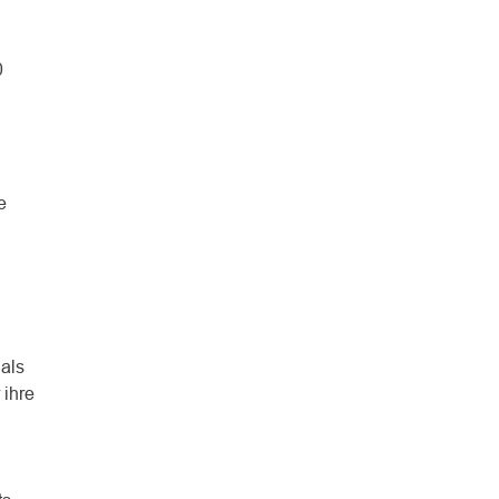
0
e
nals
 ihre