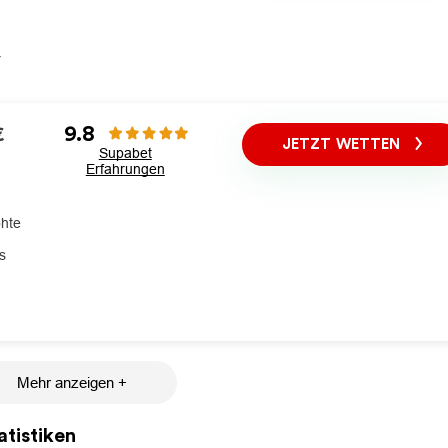
r
9.8
€
JETZT WETTEN
Supabet
Erfahrungen
öhte
s
Mehr anzeigen +
tistiken