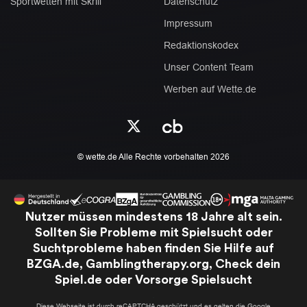
Sportwetten mit Skrill
Datenschutz
Impressum
Redaktionskodex
Unser Content Team
Werben auf Wette.de
© wette.de Alle Rechte vorbehalten 2026
Nutzer müssen mindestens 18 Jahre alt sein.
Sollten Sie Probleme mit Spielsucht oder
Suchtprobleme haben finden Sie Hilfe auf
BZGA.de
,
Gamblingtherapy.org
,
Check dein
Spiel.de
oder
Vorsorge Spielsucht
.
Diese Webseite ist durch reCAPTCHA geschützt und es gelten die Google