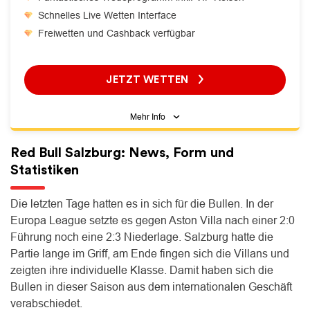
Schnelles Live Wetten Interface
Freiwetten und Cashback verfügbar
JETZT WETTEN
Mehr Info
Red Bull Salzburg
: News, Form und
Statistiken
Die letzten Tage hatten es in sich für die Bullen. In der
Europa League setzte es gegen Aston Villa nach einer 2:0
Führung noch eine 2:3 Niederlage. Salzburg hatte die
Partie lange im Griff, am Ende fingen sich die Villans und
zeigten ihre individuelle Klasse. Damit haben sich die
Bullen in dieser Saison aus dem internationalen Geschäft
verabschiedet.