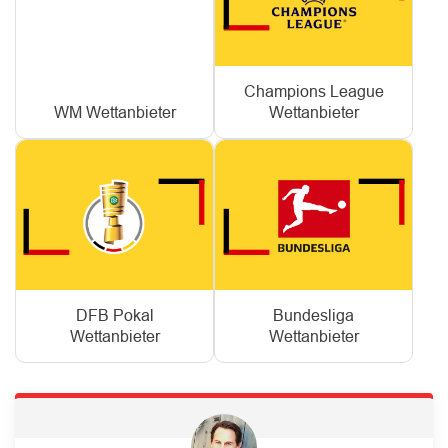
Champions League
WM Wettanbieter
Wettanbieter
DFB Pokal
Bundesliga
Wettanbieter
Wettanbieter