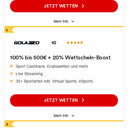
JETZT WETTEN
Mehr Info
10
100% bis 500€ + 20% Wettschein-Boost
Sport Cashback, Gratiswetten und mehr
Live Streaming
35+ Sportarten inkl. Virtual Sports, eSports
JETZT WETTEN
Mehr Info