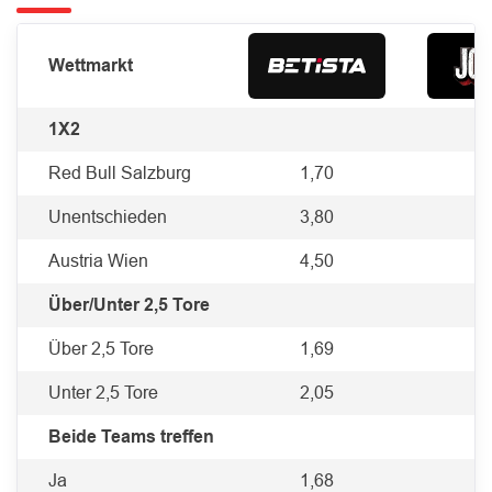
Wettmarkt
1X2
Red Bull Salzburg
1,70
1
Unentschieden
3,80
3
Austria Wien
4,50
4
Über/Unter 2,5 Tore
Über 2,5 Tore
1,69
1
Unter 2,5 Tore
2,05
2
Beide Teams treffen
Ja
1,68
1