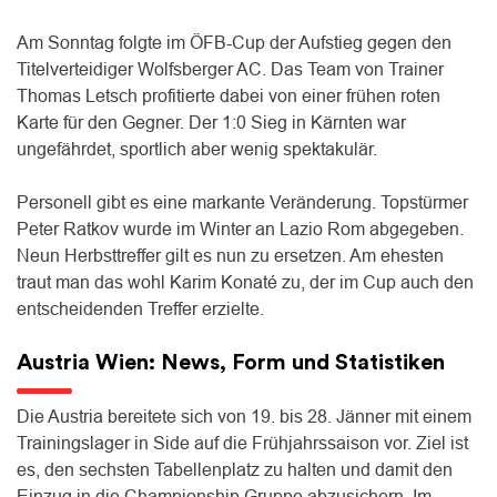
Am Sonntag folgte im ÖFB-Cup der Aufstieg gegen den
Titelverteidiger Wolfsberger AC. Das Team von Trainer
Thomas Letsch profitierte dabei von einer frühen roten
Karte für den Gegner. Der 1:0 Sieg in Kärnten war
ungefährdet, sportlich aber wenig spektakulär.
Personell gibt es eine markante Veränderung. Topstürmer
Peter Ratkov wurde im Winter an Lazio Rom abgegeben.
Neun Herbsttreffer gilt es nun zu ersetzen. Am ehesten
traut man das wohl Karim Konaté zu, der im Cup auch den
entscheidenden Treffer erzielte.
Austria Wien
:
News, Form und Statistiken
Die Austria bereitete sich von 19. bis 28. Jänner mit einem
Trainingslager in Side auf die Frühjahrssaison vor. Ziel ist
es, den sechsten Tabellenplatz zu halten und damit den
Einzug in die Championship Gruppe abzusichern. Im