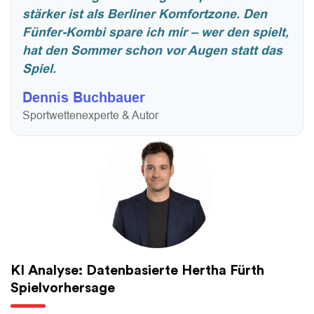
stärker ist als Berliner Komfortzone. Den
Fünfer-Kombi spare ich mir – wer den spielt,
hat den Sommer schon vor Augen statt das
Spiel.
Dennis Buchbauer
Sportwettenexperte & Autor
KI Analyse: Datenbasierte Hertha Fürth
Spielvorhersage