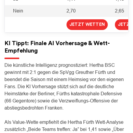
Nein
2,70
2,65
JETZT WETTEN
JETZT
KI Tippt: Finale AI Vorhersage & Wett-
Empfehlung
Die künstliche Intelligenz prognostiziert: Hertha BSC
gewinnt mit 2:1 gegen die SpVgg Greuther Fürth und
beendet die Saison mit einem Heimsieg vor den eigenen
Fans. Die KI Vorhersage stützt sich auf die deutliche
Heimstärke der Berliner, Fürths katastrophale Defensive
(66 Gegentore) sowie die Verzweiflungs-Offensive der
abstiegsbedrohten Franken.
Als Value-Wette empfiehlt die Hertha Fürth Wett-Analyse
zusätzlich „Beide Teams treffen: Ja” bei 1,41 sowie „Über