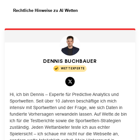
Rechtliche Hinweise zu AI Wetten
DISCLAIMER: KI-BASIERTE
WETTANALYSEN
WICHTIGER RECHTLICHER HINWEIS
DENNIS BUCHBAUER
Haftungsausschluss
WETTEXPERTE
Hi, ich bin Dennis – Experte für Predictive Analytics und
Sportwetten. Seit über 10 Jahren beschäftige ich mich
intensiv mit Sportwetten und der Frage, wie sich Daten in
fundierte Vorhersagen verwandeln lassen. Auf Wette.de bin
ich für die Testberichte sowie die Sportwetten-Strategien
zuständig. Jeden Wettanbieter teste ich aus echter
Spielersicht – ich schaue mir nicht nur die Webseite an,