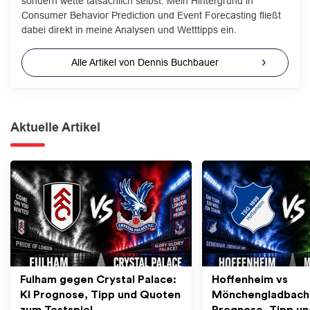
sondern wette tatsächlich selbst. Mein Hintergrund in
Consumer Behavior Prediction und Event Forecasting fließt
dabei direkt in meine Analysen und Wetttipps ein.
Alle Artikel von Dennis Buchbauer
Risikohinweis
Aktuelle Artikel
Fulham gegen Crystal Palace:
Hoffenheim vs
Kein Beratungsverhältnis
KI Prognose, Tipp und Quoten
Mönchengladbach 
zum Testspiel
Prognose, Tipp u