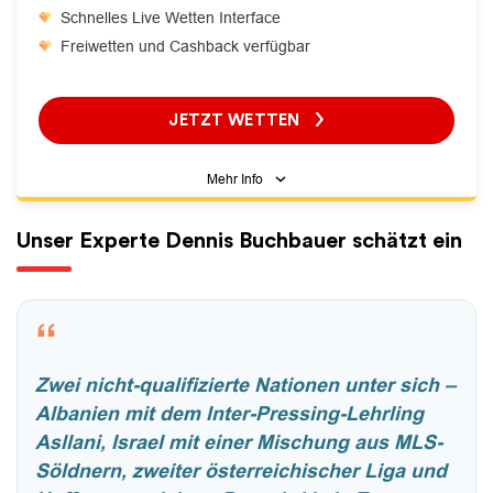
Schnelles Live Wetten Interface
Freiwetten und Cashback verfügbar
JETZT WETTEN
Mehr Info
Unser Experte Dennis Buchbauer schätzt ein
“
Zwei nicht-qualifizierte Nationen unter sich –
Albanien mit dem Inter-Pressing-Lehrling
Asllani, Israel mit einer Mischung aus MLS-
Söldnern, zweiter österreichischer Liga und