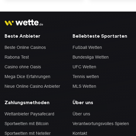
Beste Anbieter
Beliebteste Sportarten
Beste Online Casinos
Fußball Wetten
Begrenzungen der KI-Technologie
Rabona Test
Bundesliga Wetten
Casino ohne Oasis
UFC Wetten
Mega Dice Erfahrungen
Tennis wetten
Neue Online Casino Anbieter
MLS Wetten
Zahlungsmethoden
Über uns
Wettanbieter Paysafecard
Über uns
Sportwetten mit Bitcoin
Verantwortungsvolles Spielen
Sportwetten mit Neteller
Kontakt