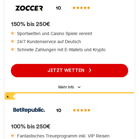
10
150% bis 250€
Sportwetten und Casino Spiele vereint
24/7 Kundenservice auf Deutsch
Schnelle Zahlungen mit E-Wallets und Krypto
JETZT WETTEN
Mehr Info
10
100% bis 250€
Fantastisches Treueprogramm inkl. VIP Reisen