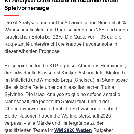
KI Analyse: Datenbasierte Albanien Israel
Spielvorhersage
Die AI Analyse errechnet für Albanien einen Sieg mit 50%
Wahrscheinlichkeit, ein Unentschieden bei 28% und einen
israelischen Erfolg bei 22%. Die Quote von 1,93 auf die
Kuq e zinjtë unterstreicht die knappe Favoritenrolle in
dieser Albanien Prognose.
Entscheidend für die KI Prognose: Albaniens Heimvorteil,
die individuelle Klasse mit Kristjan Asllani (Inter Mailand)
im Mittelfeld und Armando Broja (Chelsea) im Sturm sowie
die taktische Reife unter dem brasilianischen Trainer
Sylvinho. Die Israel Analyse zeigt eine defensiv stabile
Mannschaft, die jedoch im Spielaufbau und in der
Chancenverwertung erhebliche Schwächen offenbart.
Beide Nationen haben die Weltmeisterschaft 2026
verpasst – alle Märkte und Hintergründe zu den
qualifizierten Teams im
WM 2026 Wetten
-Ratgeber.