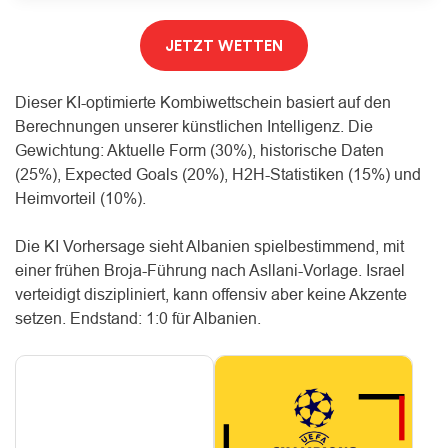
JETZT WETTEN
Dieser KI-optimierte Kombiwettschein basiert auf den
Berechnungen unserer künstlichen Intelligenz. Die
Gewichtung: Aktuelle Form (30%), historische Daten
(25%), Expected Goals (20%), H2H-Statistiken (15%) und
Heimvorteil (10%).
Die KI Vorhersage sieht Albanien spielbestimmend, mit
einer frühen Broja-Führung nach Asllani-Vorlage. Israel
verteidigt diszipliniert, kann offensiv aber keine Akzente
setzen. Endstand: 1:0 für Albanien.