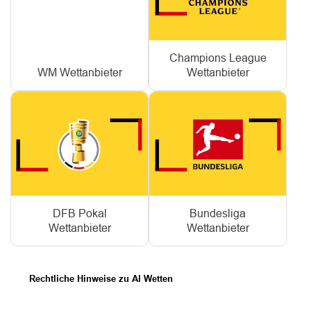
Champions League
WM Wettanbieter
Wettanbieter
DFB Pokal
Bundesliga
Wettanbieter
Wettanbieter
Rechtliche Hinweise zu AI Wetten