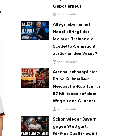
Gebot erneut
e
vor 1 stunde
Allegri übernimmt
Napoli: Bringt der
Meister-Trainer die
Scudetto-Sehnsucht
zurück an den Vesuv?
vor 4 stunden
Arsenal schnappt sich
Bruno Guimarães:
Newcastle-Kapitän für
87 Millionen auf dem
Weg zu den Gunners
vor 6 stunden
Schon wieder Bayern
gegen Stuttgart:
Fünftes Duell in zwölf