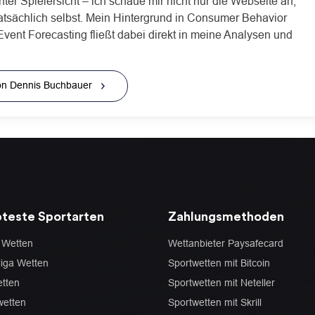
hter Spielersicht – ich schaue mir nicht nur die Webseite an,
atsächlich selbst. Mein Hintergrund in Consumer Behavior
Event Forecasting fließt dabei direkt in meine Analysen und
 von Dennis Buchbauer
bteste Sportarten
Zahlungsmethoden
 Wetten
Wettanbieter Paysafecard
iga Wetten
Sportwetten mit Bitcoin
tten
Sportwetten mit Neteller
wetten
Sportwetten mit Skrill