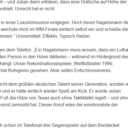
t – und Julian dann erklären, dass eine Grätsche auf Höhe der
blatt. Unrecht hat er nicht.
 in einer Luxuslimousine entgegen. Noch bevor Nagelsmann d
h wechsle mich im WM-Finale einfach selbst ein und schieße da
men.” Unvermittelt. Effektiv. Typisch Netzer.
ben dem Telefon. „Ein Nagelsmann muss wissen, dass ein Lotha
itten Person in den Hörer diktieren – während im Hintergrund die
 hängt. Unser Rekordnationalspieler, Weltfußballer 1990,
t hat Ruhigeres gesehen. Aber selten Entschlosseneres.
lleicht dem größten deutschen Talent seiner Generation, würden w
 und er hätte einfach wieder Spaß am Kick. Er würde Julian
 Fuß die Hitze von Texas auch ohne Taktiktafel regelt – und ohn
einst zermürbt hat. Dieser Anruf wäre der emotionalste der
ch schon im Telefonat drei Gegenspieler auf dem Bierdeckel