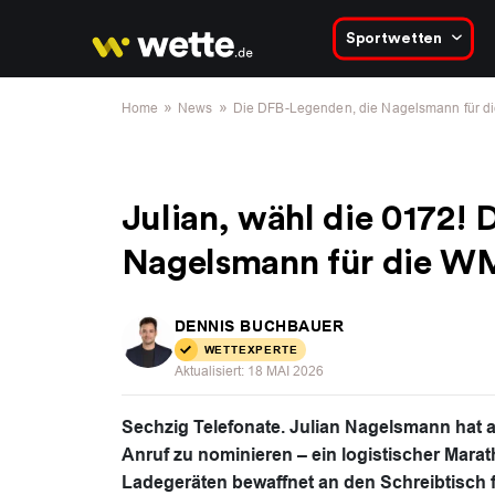
Sportwetten
»
»
Home
News
Die DFB-Legenden, die Nagelsmann für di
Julian, wähl die 0172!
Nagelsmann für die WM
DENNIS BUCHBAUER
WETTEXPERTE
Aktualisiert:
18 MAI 2026
Sechzig Telefonate. Julian Nagelsmann hat 
Anruf zu nominieren – ein logistischer Marat
Ladegeräten bewaffnet an den Schreibtisch 