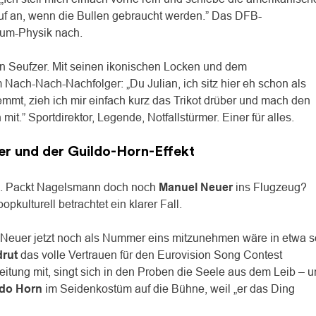
Ruf an, wenn die Bullen gebraucht werden.” Das DFB-
aum-Physik nach.
n Seufzer. Mit seinen ikonischen Locken und dem
 Nach-Nach-Nachfolger: „Du Julian, ich sitz hier eh schon als
emmt, zieh ich mir einfach kurz das Trikot drüber und mach den
it.” Sportdirektor, Legende, Notfallstürmer. Einer für alles.
r und der Guildo-Horn-Effekt
ge. Packt Nagelsmann doch noch
Manuel Neuer
ins Flugzeug?
kulturell betrachtet ein klarer Fall.
 Neuer jetzt noch als Nummer eins mitzunehmen wäre in etwa s
rut
das volle Vertrauen für den Eurovision Song Contest
itung mit, singt sich in den Proben die Seele aus dem Leib – u
ldo Horn
im Seidenkostüm auf die Bühne, weil „er das Ding