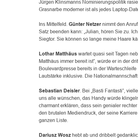
Jürgen Klinsmanns Nominierungspolitik rasier
Grasnarbe moderner ist als jedes Laptop-Daten
Ins Mittelfeld.
Günter Netzer
nimmt den Anruf
Satz beenden kann: „Julian, hören Sie zu. Ic
Siegtor. Sie können so lange meine Haare käm
Lothar Matthäus
wartet quasi seit Tagen ne
Matthäus immer bereit ist”, würde er in der dr
Boulevardpresse bereits in der Warteschleife
Lautstärke inklusive. Die Nationalmannschaf
Sebastian Deisler
. Bei „Basti Fantasti”, vie
uns alle wünschen, das Handy würde klingeln
charmant erklären, dass sein genialer rechter
den brutalen Mediendruck, der seine Karriere 
ganzen Liste.
Dariusz Wosz
hebt ab und dribbelt gedankli