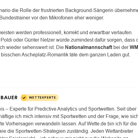
nario die Rolle der frustrierten Background-Sängerin übernehm
 Bundestrainer vor den Mikrofonen eher weniger.
eisten werden professionell, korrekt und erwartbar verlaufen.
, Poldi oder Günter Netzer würde zumindest dafür sorgen, dass 
ch wieder sehenswert ist. Die
Nationalmannschaft
bei der
W
in bisschen Ascheplatz-Romantik täte dem ganzen Laden gut.
HBAUER
WETTEXPERTE
is – Experte für Predictive Analytics und Sportwetten. Seit über
äftige ich mich intensiv mit Sportwetten und der Frage, wie sic
rte Vorhersagen verwandeln lassen. Auf Wette.de bin ich für die
wie die Sportwetten-Strategien zuständig. Jeden Wettanbieter