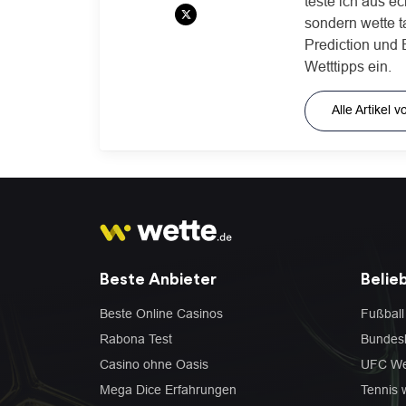
teste ich aus ec
sondern wette t
Prediction und 
Wetttipps ein.
Alle Artikel
Beste Anbieter
Belie
Beste Online Casinos
Fußball
Rabona Test
Bundesl
Casino ohne Oasis
UFC We
Mega Dice Erfahrungen
Tennis 