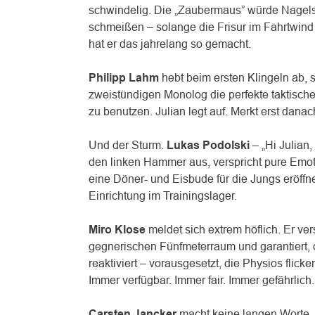
schwindelig. Die „Zaubermaus” würde Nagelsm
schmeißen – solange die Frisur im Fahrtwind 
hat er das jahrelang so gemacht.
Philipp Lahm
hebt beim ersten Klingeln ab, s
zweistündigen Monolog die perfekte taktisch
zu benutzen. Julian legt auf. Merkt erst dan
Und der Sturm.
Lukas Podolski
– „Hi Julian,
den linken Hammer aus, verspricht pure Emot
eine Döner- und Eisbude für die Jungs eröffne
Einrichtung im Trainingslager.
Miro Klose
meldet sich extrem höflich. Er ve
gegnerischen Fünfmeterraum und garantiert, da
reaktiviert – vorausgesetzt, die Physios fli
Immer verfügbar. Immer fair. Immer gefährlich.
Carsten Jancker
macht keine langen Worte. „