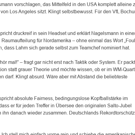
ann vorschlagen, das Mittelfeld in den USA komplett alleine 
von Los Angeles sitzt. Klingt selbstbewusst. Für den VfL Boch
pricht druckreif in sein Headset und erklärt Nagelsmann in ein
e Raumaufteilung für Nordamerika – ohne einmal das Wort „Foul
ach, dass Lahm sich gerade selbst zum Teamchef nominiert hat.
 hör mal!” – fragt gar nicht erst nach Taktik oder System. Er packt
ion statt grauer Theorie und möchte wissen, ob er im WM-Quart
n darf. Klingt absurd. Wäre aber mit Abstand die beliebteste
rspricht absolute Fairness, bedingungslose Kopfballstärke im
ss er für jeden Treffer in Übersee den originalen Salto-Jubel
cken ihn danach wieder zusammen. Deutschlands Rekordtorschütz
Ich stell mich einfach vorne rein und schiebe die amerikanisch