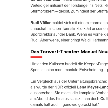
Verteidiger mitsamt der Torstange ins Netz. 
Sturmproblem – gelöst. Zumindest der Strafr
Rudi Völler
meldet sich mit einem charmante
unnachahmlichen Torinstinkt erklärt er seinem
Sportdirektor auf der Bank. Wenn es vorne kl
Rudi. Aber wehe, einer bringt Waldi Hartmann m
Das Torwart-Theater: Manuel Neue
Hinter den Kulissen brodelt die Keeper-Fra
Sportlich eine monumentale Entscheidung – pop
Ein Vergleich aus der Unterhaltungsbranche:
als würde der NDR offiziell
Lena Meyer-Land
aussprechen. Sie macht die komplette Vorbere
am Abend des Finales schickt man doch
Gui
damals halt auch irgendwie gerockt hat.”