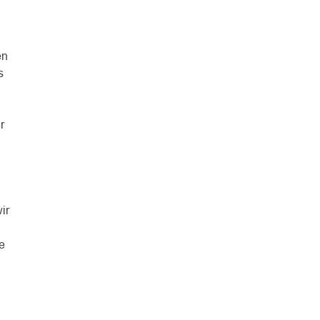
en
s
r
ir
e