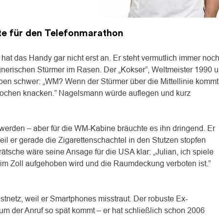
ste für den Telefonmarathon
hat das Handy gar nicht erst an. Er steht vermutlich immer noc
nerischen Stürmer im Rasen. Der „Kokser”, Weltmeister 1990 
n schwer: „WM? Wenn der Stürmer über die Mittellinie kommt
Knochen knacken.” Nagelsmann würde auflegen und kurz
erden – aber für die WM-Kabine bräuchte es ihn dringend. Er
l er gerade die Zigarettenschachtel in den Stutzen stopfen
sche wäre seine Ansage für die USA klar: „Julian, ich spiele
eim Zoll aufgehoben wird und die Raumdeckung verboten ist.”
stnetz, weil er Smartphones misstraut. Der robuste Ex-
m der Anruf so spät kommt – er hat schließlich schon 2006