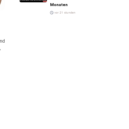
Monaten
vor 21 stunden
h
und
,