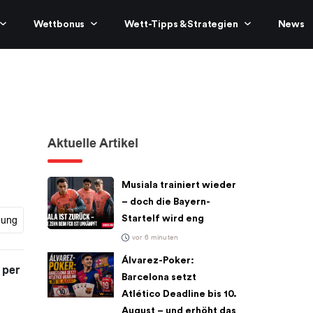
Wettbonus
Wett-Tipps & Strategien
News
Aktuelle Artikel
Musiala trainiert wieder
– doch die Bayern-
Startelf wird eng
gung
vor 6 minuten
Álvarez-Poker:
 per
Barcelona setzt
Atlético Deadline bis 10.
August – und erhöht das