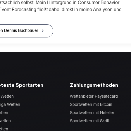
atsächlich selbst. Mein Hintergrund in Consumer Behavior
Event Forecasting fließt dabei direkt in meine Analysen und
 von Dennis Buchbauer
bteste Sportarten
Zahlungsmethoden
 Wetten
Wettanbieter Paysafecard
iga Wetten
Sportwetten mit Bitcoin
tten
Sportwetten mit Neteller
wetten
Sportwetten mit Skrill
tten