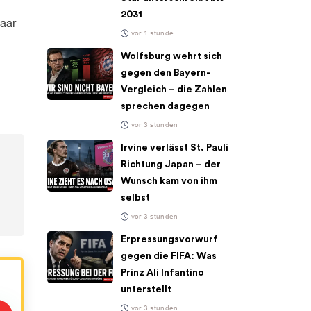
2031
paar
vor 1 stunde
Wolfsburg wehrt sich
gegen den Bayern-
Vergleich – die Zahlen
sprechen dagegen
vor 3 stunden
Irvine verlässt St. Pauli
Richtung Japan – der
Wunsch kam von ihm
selbst
vor 3 stunden
Erpressungsvorwurf
gegen die FIFA: Was
Prinz Ali Infantino
unterstellt
vor 3 stunden