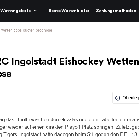
Wettangebote
Beste Wettanbieter
Zahlungsmethoden
y wetten tipps quoten prognose
RC Ingolstadt Eishockey Wette
ose
Offenle
tag das Duell zwischen den Grizzlys und dem Tabellenführer au
ger wieder auf einen direkten Playoff-Platz springen. Zuletzt ga
ng Tigers. Ingolstadt hatte dagegen beim 5:1 gegen den DEL-13.