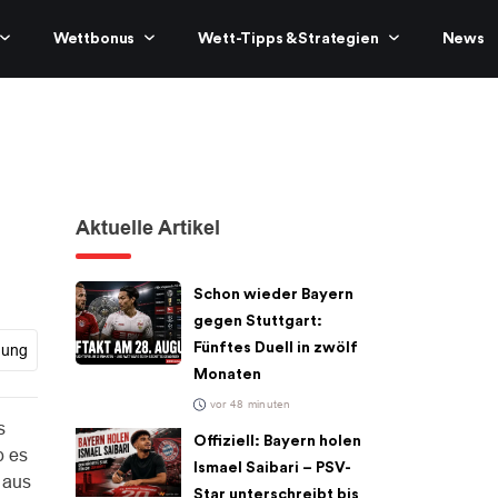
Wettbonus
Wett-Tipps & Strategien
News
n
Aktuelle Artikel
Schon wieder Bayern
gegen Stuttgart:
Fünftes Duell in zwölf
gung
Monaten
vor 48 minuten
s
Offiziell: Bayern holen
b es
Ismael Saibari – PSV-
 aus
Star unterschreibt bis