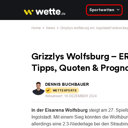
Sportwetten
»
»
Home
News
Grizzlys wolfsburg erc ingolstadt eishocke
Grizzlys Wolfsburg – E
Tipps, Quoten & Progn
DENNIS BUCHBAUER
WETTEXPERTE
Aktualisiert:
18 DEZEMBER 2024
In der Eisarena Wolfsburg
steigt am 27. Spiel
Ingolstadt. Mit einem Sieg könnten die Wolfsbur
allerdings eine 2:3-Niederlage bei den Straubi