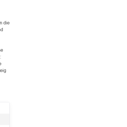
n die
nd
se
:
e
eig