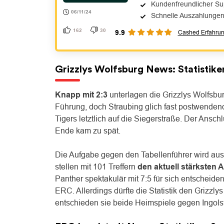
Kundenfreundlicher Su
06/11/24
Schnelle Auszahlungen
162
30
9.9
Cashed Erfahru
Grizzlys Wolfsburg News: Statistiken
Knapp mit 2:3
unterlagen die Grizzlys Wolfsburg
Führung, doch Straubing glich fast postwenden
Tigers letztlich auf die Siegerstraße. Der Ans
Ende kam zu spät.
Die Aufgabe gegen den Tabellenführer wird aus S
stellen mit 101 Treffern
den aktuell stärksten A
Panther spektakulär mit 7:5 für sich entscheiden
ERC. Allerdings dürfte die Statistik den Grizz
entschieden sie beide Heimspiele gegen Ingolsta