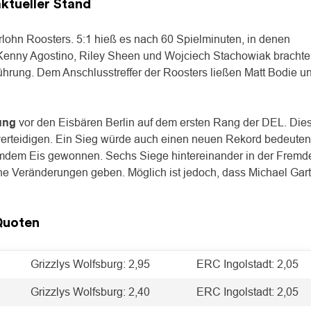
ktueller Stand
erlohn Roosters. 5:1 hieß es nach 60 Spielminuten, in denen
. Kenny Agostino, Riley Sheen und Wojciech Stachowiak brachte
 Führung. Dem Anschlusstreffer der Roosters ließen Matt Bodie u
ung
vor den Eisbären Berlin auf dem ersten Rang der DEL. Die
verteidigen. Ein Sieg würde auch einen neuen Rekord bedeuten
 fremdem Eis gewonnen. Sechs Siege hintereinander in der Fremd
eine Veränderungen geben. Möglich ist jedoch, dass Michael Gart
Quoten
Grizzlys Wolfsburg: 2,95
ERC Ingolstadt: 2,05
Grizzlys Wolfsburg: 2,40
ERC Ingolstadt: 2,05