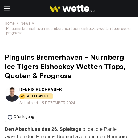
»
»
Home
News
Pinguins bremerhaven nuernberg ice tigers eishockey wetten tipps quoten
prognose
Pinguins Bremerhaven – Nürnberg
Ice Tigers Eishockey Wetten Tipps,
Quoten & Prognose
DENNIS BUCHBAUER
WETTEXPERTE
Aktualisiert:
15 DEZEMBER 2024
Offenlegung
Den Abschluss des 26. Spieltags
bildet die Partie
zwischen den Pinguins Bremerhaven und den Nürnberg