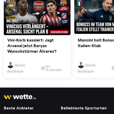
Vini-Korb kassiert: Jagt
Mancini holt Bonuc
Arsenal jetzt Barças
Italien-Stab
Wunschstürmer Álvarez?
Dennis
Dennis
vor
15 stunden
Buchbauer
Buchbauer
Beste Anbieter
Beliebteste Sportarten