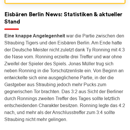
Eisbären Berlin News: Statistiken & aktueller
Stand
Eine knappe Angelegenheit
war die Partie zwischen den
Straubing Tigers und den Eisbären Berlin. Am Ende hatte
der Deutsche Meister nicht zuletzt dank Ty Ronning mit 4:3
die Nase vorn. Ronning erzielte drei Treffer und war ohne
Zweifel der Spieler des Spiels. Jonas Müller trug sich
neben Ronning in die Torschützenliste ein. Von Beginn an
entwickelte sich eine ausgeglichene Partie, in der die
Gastgeber aus Straubing jedoch mehr Pucks zum
gegnerischen Tor brachten. Das 3:2 aus Sicht der Berliner
durch Ronnings zweiten Treffer des Tages sollte letztlich
entscheidenden Charakter besitzen. Ronning legte das 4:2
nach, und mehr als der Anschlusstreffer zum 3:4 sollte
Straubing nicht mehr gelingen.