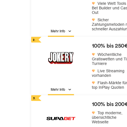
Viele Wett Tools
Bet Builder und Ca
Out
Sicher
Zahlungsmetoden m
schneller Auszahlu
Mehr Info
100% bis 250
Wöchentliche
Gratiswetten und Ti
Turniere
Live Streaming
vorhanden
Flash-Märkte fü
top InPlay Quoten
Mehr Info
100% bis 200
Top moderne,
übersichtliche
Webseite