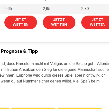
2,65
2,65
2,70
JETZT
JETZT
JETZT
WETTEN
WETTEN
WETTEN
 Prognose & Tipp
end, dass Barcelona nicht mit Vollgas an die Sache geht. Allerd
 mit frühen Ansätzen den Sieg für die eigene Mannschaft suche
innen, Euphorie wird durch dieses Spiel aber nicht wirklich
, wenn du auf Nummer sicher gehen willst. Viel Spaß beim