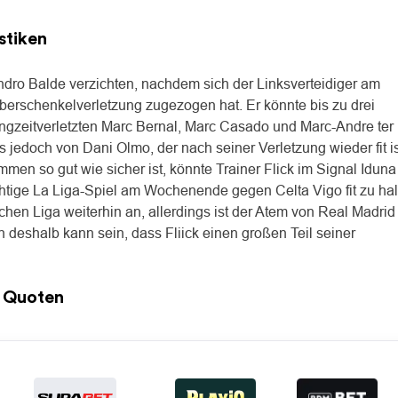
stiken
ndro Balde verzichten, nachdem sich der Linksverteidiger am
schenkelverletzung zugezogen hat. Er könnte bis zu drei
angzeitverletzten Marc Bernal, Marc Casado und Marc-Andre ter
s jedoch von Dani Olmo, der nach seiner Verletzung wieder fit is
en so gut wie sicher ist, könnte Trainer Flick im Signal Iduna
chtige La Liga-Spiel am Wochenende gegen Celta Vigo fit zu hal
chen Liga weiterhin an, allerdings ist der Atem von Real Madrid
 deshalb kann sein, dass Fliick einen großen Teil seiner
–
Quoten