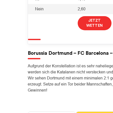
Nein
2,60
JETZT
WETTEN
Borussia Dortmund – FC Barcelona –
Aufgrund der Konstellation ist es sehr nahelieg
werden sich die Katalanen nicht verstecken und
Wir sehen Dortmund mit einem minimalen 2:1 gew
erzeugt. Setze auf ein Tor beider Mannschaften
Gewinnen!