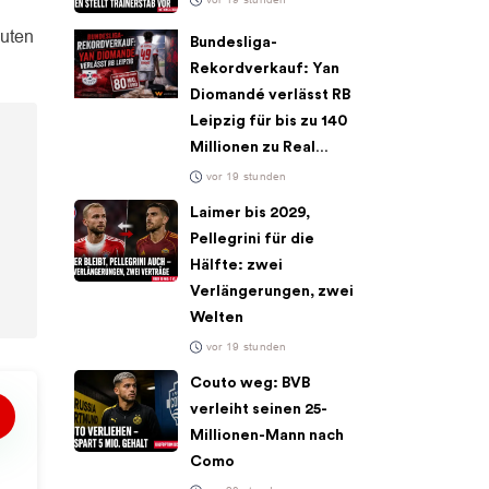
l
guten
Bundesliga-
Rekordverkauf: Yan
Diomandé verlässt RB
Leipzig für bis zu 140
Millionen zu Real
Madrid
vor 19 stunden
Laimer bis 2029,
Pellegrini für die
Hälfte: zwei
Verlängerungen, zwei
Welten
vor 19 stunden
Couto weg: BVB
verleiht seinen 25-
Millionen-Mann nach
Como