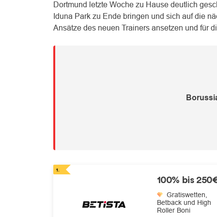
Dortmund letzte Woche zu Hause deutlich gesc
Iduna Park zu Ende bringen und sich auf die n
Ansätze des neuen Trainers ansetzen und für d
Borussi
100% bis 250
Gratiswetten,
Betback und High
Roller Boni