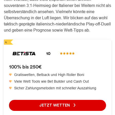
souveränen 3:1-Heimsieg der Italiener bei Weitem nicht als
selbstverständlich ansehen. Vielmehr könnte eine
Überraschung in der Luft liegen. Wir blicken auf das wohl
taktisch geprägte italienisch-niederländische Play-off-Duell
und geben eine Prognose sowie Wett-Tipps ab.
10
100% bis 250€
Gratiswetten, Betback und High Roller Boni
Viele Wett Tools wie Bet Builder und Cash Out
Sicher Zahlungsmetoden mit schneller Auszahlung
JETZT WETTEN