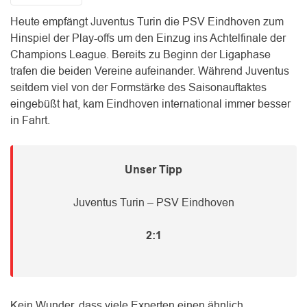
Heute empfängt Juventus Turin die PSV Eindhoven zum
Hinspiel der Play-offs um den Einzug ins Achtelfinale der
Champions League. Bereits zu Beginn der Ligaphase
trafen die beiden Vereine aufeinander. Während Juventus
seitdem viel von der Formstärke des Saisonauftaktes
eingebüßt hat, kam Eindhoven international immer besser
in Fahrt.
Unser Tipp
Juventus Turin – PSV Eindhoven
2:1
Kein Wunder, dass viele Experten einen ähnlich