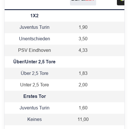
1X2
Juventus Turin
1,90
1
Unentschieden
3,50
3
PSV Eindhoven
4,33
4
Über/Unter 2,5 Tore
Über 2,5 Tore
1,83
1
Unter 2,5 Tore
2,00
1
Erstes Tor
Juventus Turin
1,60
1
Keines
11,00
10