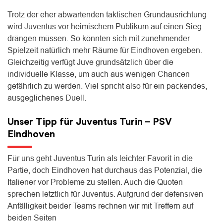
Trotz der eher abwartenden taktischen Grundausrichtung
wird Juventus vor heimischem Publikum auf einen Sieg
drängen müssen. So könnten sich mit zunehmender
Spielzeit natürlich mehr Räume für Eindhoven ergeben.
Gleichzeitig verfügt Juve grundsätzlich über die
individuelle Klasse, um auch aus wenigen Chancen
gefährlich zu werden. Viel spricht also für ein packendes,
ausgeglichenes Duell.
Unser Tipp für Juventus Turin – PSV
Eindhoven
Für uns geht Juventus Turin als leichter Favorit in die
Partie, doch Eindhoven hat durchaus das Potenzial, die
Italiener vor Probleme zu stellen. Auch die Quoten
sprechen letztlich für Juventus. Aufgrund der defensiven
Anfälligkeit beider Teams rechnen wir mit Treffern auf
beiden Seiten