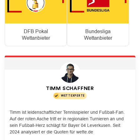
DFB Pokal
Bundesliga
Wettanbieter
Wettanbieter
TIMM SCHAFFNER
WETTEXPERTE
Timm ist leidenschaftlicher Tennisspieler und Fußball-Fan.
Auf der roten Asche tritt er in regionalen Turnieren an und
sein Fußball-Herz schlägt für Bayer 04 Leverkusen. Seit
2024 analysiert er die Quoten für wette.de