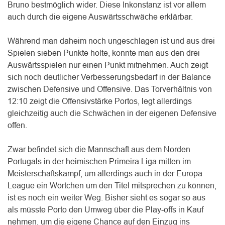
Bruno bestmöglich wider. Diese Inkonstanz ist vor allem
auch durch die eigene Auswärtsschwäche erklärbar.
Während man daheim noch ungeschlagen ist und aus drei
Spielen sieben Punkte holte, konnte man aus den drei
Auswärtsspielen nur einen Punkt mitnehmen. Auch zeigt
sich noch deutlicher Verbesserungsbedarf in der Balance
zwischen Defensive und Offensive. Das Torverhältnis von
12:10 zeigt die Offensivstärke Portos, legt allerdings
gleichzeitig auch die Schwächen in der eigenen Defensive
offen.
Zwar befindet sich die Mannschaft aus dem Norden
Portugals in der heimischen Primeira Liga mitten im
Meisterschaftskampf, um allerdings auch in der Europa
League ein Wörtchen um den Titel mitsprechen zu können,
ist es noch ein weiter Weg. Bisher sieht es sogar so aus
als müsste Porto den Umweg über die Play-offs in Kauf
nehmen, um die eigene Chance auf den Einzug ins