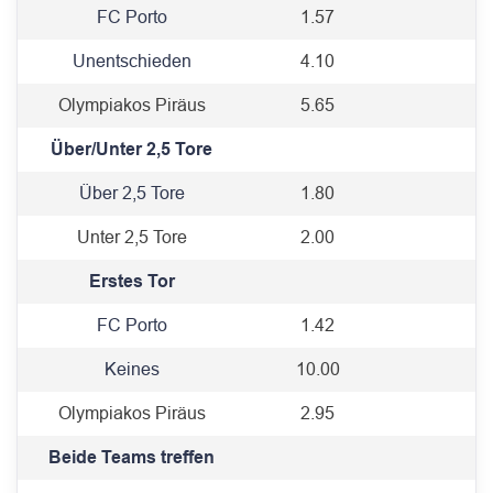
FC Porto
1.57
1
Unentschieden
4.10
4
Olympiakos Piräus
5.65
5
Über/Unter 2,5 Tore
Über 2,5 Tore
1.80
1
Unter 2,5 Tore
2.00
1
Erstes Tor
FC Porto
1.42
1
Keines
10.00
12
Olympiakos Piräus
2.95
2
Beide Teams treffen