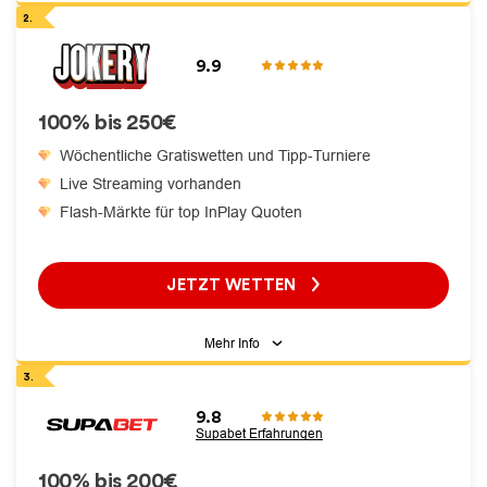
9.9
100% bis 250€
Wöchentliche Gratiswetten und Tipp-Turniere
Live Streaming vorhanden
Flash-Märkte für top InPlay Quoten
JETZT WETTEN
Mehr Info
9.8
Supabet Erfahrungen
100% bis 200€