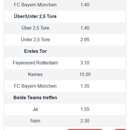
FC Bayern München
1.40
1
Über/Unter 2,5 Tore
Über 2,5 Tore
1.40
1
Unter 2,5 Tore
2.95
2
Erstes Tor
Feyenoord Rotterdam
3.10
3
Keines
15.00
2
FC Bayern München
1.35
1
Beide Teams treffen
Ja
1.55
1
Nein
2.30
2