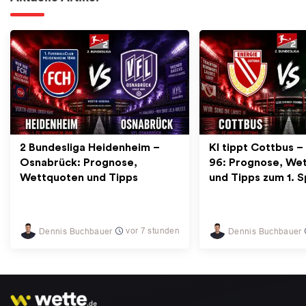
2 Bundesliga Heidenheim –
KI tippt Cottbus 
Osnabrück: Prognose,
96: Prognose, We
Wettquoten und Tipps
und Tipps zum 1. S
vor 7 stunden
Dennis Buchbauer
Dennis Buchbauer