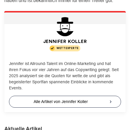
haben und ist bekanntlich immer für einen Treffer gut.
JENNIFER KOLLER
WETTEXPERTE
Jennifer ist Allround-Talent im Online-Marketing und hat
ihren Fokus vor vier Jahren auf das Copywriting gelegt. Seit
2025 analysiert sie die Quoten für wette.de und gibt als
begeisterter Sportfan spannende Einblicke in kommende
Events.
Alle Artikel von Jennifer Koller
Aktuelle Artikel