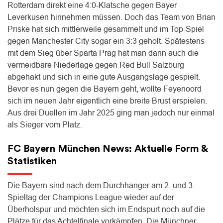
Rotterdam direkt eine 4:0-Klatsche gegen Bayer
Leverkusen hinnehmen müssen. Doch das Team von Brian
Priske hat sich mittlerweile gesammelt und im Top-Spiel
gegen Manchester City sogar ein 3:3 geholt. Spätestens
mit dem Sieg über Sparta Prag hat man dann auch die
vermeidbare Niederlage gegen Red Bull Salzburg
abgehakt und sich in eine gute Ausgangslage gespielt.
Bevor es nun gegen die Bayern geht, wollte Feyenoord
sich im neuen Jahr eigentlich eine breite Brust erspielen.
Aus drei Duellen im Jahr 2025 ging man jedoch nur einmal
als Sieger vom Platz.
FC Bayern München News: Aktuelle Form &
Statistiken
Die Bayern sind nach dem Durchhänger am 2. und 3.
Spieltag der Champions League wieder auf der
Überholspur und möchten sich im Endspurt noch auf die
Plätze für das Achtelfinale vorkämpfen. Die Münchner