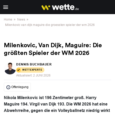
»
»
Home
News
Milenkovic van dijk maguire die groessten spieler der wm 2026
Milenkovic, Van Dijk, Maguire: Die
größten Spieler der WM 2026
DENNIS BUCHBAUER
WETTEXPERTE
Aktualisiert:
2 JUNI 2026
Offenlegung
Nikola Milenkovic ist 196 Zentimeter groß. Harry
Maguire 194. Virgil van Dijk 193. Die WM 2026 hat eine
Abwehrreihe, gegen die ein Volleyballnetz niedrig wirkt