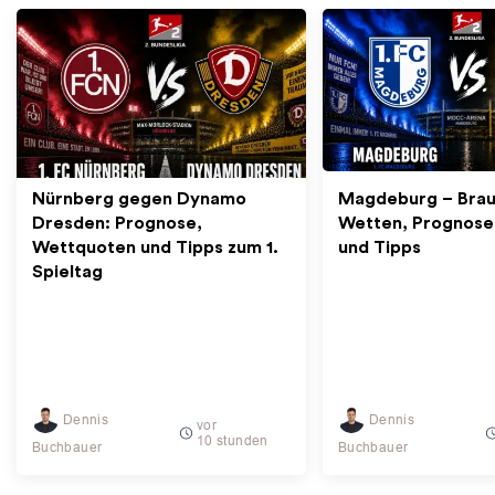
Nürnberg gegen Dynamo
Magdeburg – Bra
Dresden: Prognose,
Wetten, Prognose
Wettquoten und Tipps zum 1.
und Tipps
Spieltag
Dennis
Dennis
vor
10 stunden
Buchbauer
Buchbauer