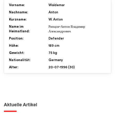
Vorname:
Waldemar
Nachname:
Anton
Kurzname:
W. Anton
Name im
Рипцов-Антон Владимир
Heimatland:
Александрович
Position:
Defender
Höhe:
189 cm
Gewicht:
75 kg
Nationalität:
Germany
Alter:
20-07-1996 (30)
Aktuelle Artikel